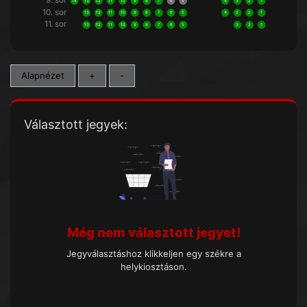
9. sor
14
13
12
11
10
9
8
7
6
5
4
3
2
1
10. sor
13
12
11
10
9
8
7
6
5
4
3
2
1
11. sor
13
12
11
10
9
8
7
6
5
3
2
1
Alapnézet
+
-
Választott jegyek:
Még nem választott jegyet!
Jegyválasztáshoz klikkeljen egy székre a
helykiosztáson.