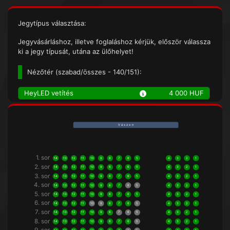
Jegytípus választása:
Jegyvásárláshoz, illetve foglaláshoz kérjük, először válassza
ki a jegy típusát, utána az ülőhelyet!
Nézőtér (
szabad/összes
- 140/151):
HeyLED vetítés
4 000 HUF
V á s z o n
1. sor
14
13
12
11
10
9
8
7
6
5
4
3
2
1
2. sor
14
13
12
11
10
9
8
7
6
5
4
3
2
1
3. sor
14
13
12
11
10
9
8
7
6
5
4
3
2
1
4. sor
14
13
12
11
10
9
8
7
6
5
4
3
2
1
5. sor
14
13
12
11
10
9
8
7
6
5
4
3
2
1
6. sor
14
13
12
11
10
9
8
7
6
5
4
3
2
1
7. sor
14
13
12
11
10
9
8
7
6
5
4
3
2
1
8. sor
14
13
12
11
10
9
8
7
6
5
4
3
2
1