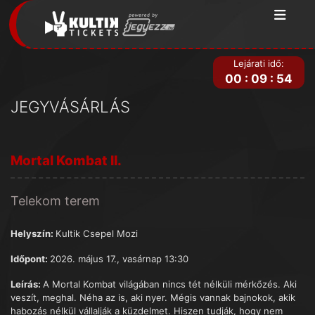
Lejárati idő:
00
:
09
:
54
JEGYVÁSÁRLÁS
Mortal Kombat II.
Telekom terem
Helyszín:
Kultik Csepel Mozi
Időpont:
2026. május 17., vasárnap 13:30
Leírás:
A Mortal Kombat világában nincs tét nélküli mérkőzés. Aki
veszít, meghal. Néha az is, aki nyer. Mégis vannak bajnokok, akik
habozás nélkül vállalják a küzdelmet. Hiszen tudják, hogy nem