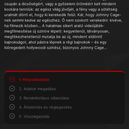
csupán a dicsőségért, vagy a győzelem öröméért kell mindent
kockára tenniük: az egész világ jövőjét, a fény vagy a sötétség
uralmát dönti el, hogy ki kerekedik felül. Kár, hogy Johnny Cage-
nek semmi kedve az egészhez. Ő nem szokott verekedni: kivéve,
ha filmezik közben… A hatalmas sikert arató videójáték-
megfilmesítése új szintre lépett: kegyetlenül, látványosan,
megfékezhetetlenül mutatja be az új, mindent eldöntő
bajnokságot, ahol pástra lépnek a régi bajnokok – és egy
kiöregedett hollywoodi színész, bizonyos Johnny Cage…
1. Helyválasztás
2. Adatok megadása
3. Rendeléstípus választása
4. Áttekintés és véglegesítés
5 .Visszaigazolás