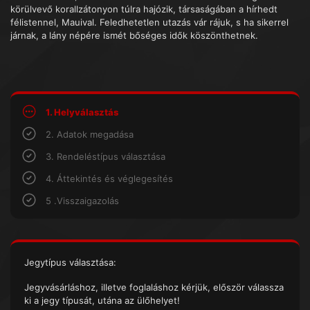
körülvevő korallzátonyon túlra hajózik, társaságában a hírhedt
félistennel, Mauival. Feledhetetlen utazás vár rájuk, s ha sikerrel
járnak, a lány népére ismét bőséges idők köszönthetnek.
1. Helyválasztás
2. Adatok megadása
3. Rendeléstípus választása
4. Áttekintés és véglegesítés
5 .Visszaigazolás
Jegytípus választása:
Jegyvásárláshoz, illetve foglaláshoz kérjük, először válassza
ki a jegy típusát, utána az ülőhelyet!