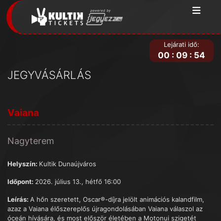
Lejárati idő:
00
:
09
:
54
JEGYVÁSÁRLÁS
Vaiana
Nagyterem
Helyszín:
Kultik Dunaújváros
Időpont:
2026. július 13., hétfő 16:00
Leírás:
A hőn szeretett, Oscar®-díjra jelölt animációs kalandfilm,
azaz a Vaiana élőszereplős újragondolásában Vaiana válaszol az
óceán hívására, és most először életében a Motonui szigetét