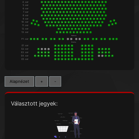
4. sor
20
19
18
17
16
15
14
13
12
11
10
9
8
7
6
5
4
3
2
1
5. sor
19
18
17
16
15
14
13
12
11
10
9
8
7
6
5
4
3
2
1
6. sor
20
19
18
17
16
15
14
13
12
11
10
9
8
7
6
5
4
3
2
1
7. sor
19
18
17
16
15
14
13
12
11
10
9
8
7
6
5
4
3
2
1
8. sor
20
19
18
17
16
15
14
13
12
11
10
9
8
7
6
5
4
3
2
1
9. sor
19
18
17
16
15
14
13
12
11
10
9
8
7
6
5
4
3
2
1
2
2
10. sor
1
1
18
17
16
15
14
13
12
11
10
9
8
7
6
5
4
3
2
1
5
5
4
4
11. sor
3
3
17
16
15
14
13
12
11
10
9
8
7
6
5
4
3
2
1
12. sor
10
9
8
7
6
5
4
3
2
1
13. sor
11
10
9
8
7
6
5
4
3
2
1
P á h o l y
P1. sor
22
21
20
19
18
17
16
15
14
13
12
11
10
9
8
7
6
5
4
3
2
1
E r k é l y
E1. sor
10
9
8
7
6
5
4
3
2
1
E2. sor
B1
B2
B3
B4
10
9
8
7
6
5
4
3
2
1
J4
J3
J2
J1
E3. sor
B1
B2
B3
B4
10
9
8
7
6
5
4
3
2
1
J4
J3
J2
J1
E4. sor
B1
B2
B3
B4
B5
10
9
8
7
6
5
4
3
2
1
J5
J4
J3
J2
J1
E5. sor
12
11
10
9
8
7
6
5
4
3
2
1
Alapnézet
+
-
Választott jegyek: