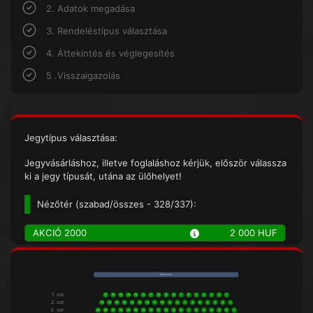
2. Adatok megadása
3. Rendeléstípus választása
4. Áttekintés és véglegesítés
5 .Visszaigazolás
Jegytípus választása:
Jegyvásárláshoz, illetve foglaláshoz kérjük, először válassza
ki a jegy típusát, utána az ülőhelyet!
Nézőtér (
szabad/összes
- 328/337):
AKCIÓ 2000
2 000 HUF
V á s z o n
1. sor
17
16
15
14
13
12
11
10
9
8
7
6
5
4
3
2
1
2. sor
18
17
16
15
14
13
12
11
10
9
8
7
6
5
4
3
2
1
3. sor
19
18
17
16
15
14
13
12
11
10
9
8
7
6
5
4
3
2
1