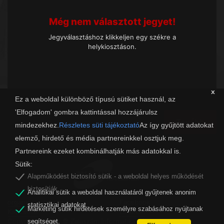
Még nem választott jegyet!
Jegyválasztáshoz klikkeljen egy székre a
helykiosztáson.
x
Ez a weboldal különböző típusú sütiket használ, az
'Elfogadom' gombra kattintással hozzájárulsz
Tovább
mindezekhez.
Részletes süti tájékoztató
Az így gyűjtött adatokat
elemző, hirdető és média partnereinkkel osztjuk meg.
Partnereink ezeket kombinálhatják más adatokkal is.
Sütik:
Alapműködést biztosító sütik - a weboldal helyes működését
biztosítják.
Analitikai sütik a weboldal használatáról gyűjtenek anonim
organw@zalaszam.hu
Facebook
statisztikai adatokat.
Marketing sütik hirdetések személyre szabásához nyújtanak
Kapcsolat
LinkedIn
Copyright 2019 - © Zalaszám Informatika Kft.
segítséget.