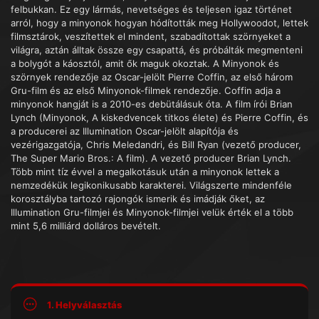
felbukkan. Ez egy lármás, nevetséges és teljesen igaz történet
arról, hogy a minyonok hogyan hódították meg Hollywoodot, lettek
filmsztárok, veszítettek el mindent, szabadítottak szörnyeket a
világra, aztán álltak össze egy csapattá, és próbálták megmenteni
a bolygót a káosztól, amit ők maguk okoztak. A Minyonok és
szörnyek rendezője az Oscar-jelölt Pierre Coffin, az első három
Gru-film és az első Minyonok-filmek rendezője. Coffin adja a
minyonok hangját is a 2010-es debütálásuk óta. A film írói Brian
Lynch (Minyonok, A kiskedvencek titkos élete) és Pierre Coffin, és
a producerei az Illumination Oscar-jelölt alapítója és
vezérigazgatója, Chris Meledandri, és Bill Ryan (vezető producer,
The Super Mario Bros.: A film). A vezető producer Brian Lynch.
Több mint tíz évvel a megalkotásuk után a minyonok lettek a
nemzedékük legikonikusabb karakterei. Világszerte mindenféle
korosztályba tartozó rajongók ismerik és imádják őket, az
Illumination Gru-filmjei és Minyonok-filmjei velük érték el a több
mint 5,6 milliárd dolláros bevételt.
1. Helyválasztás