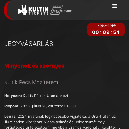
Lejárati idő:
00
:
09
:
54
JEGYVÁSÁRLÁS
Minyonok és szörnyek
Kultik Pécs Moziterem
Helyszín:
Kultik Pécs - Uránia Mozi
Időpont:
2026. július 9., csütörtök 18:10
Leírás:
2024 nyarának legviccesebb vígjátéka, a Gru 4 után az
Illumination kiterjeszti vidám animációs univerzumát egy
fergeteges új fejezetben, melyben számos vadonatúj karakter is