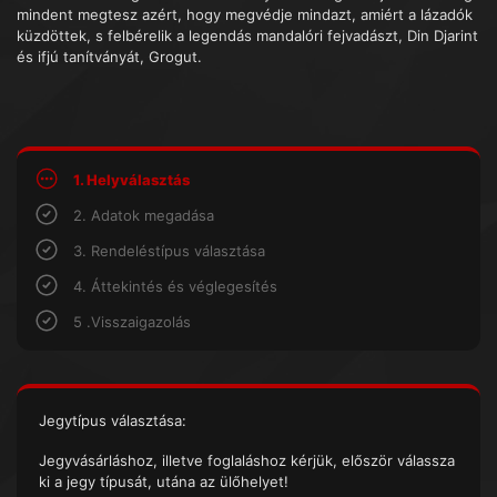
mindent megtesz azért, hogy megvédje mindazt, amiért a lázadók
küzdöttek, s felbérelik a legendás mandalóri fejvadászt, Din Djarint
és ifjú tanítványát, Grogut.
1. Helyválasztás
2. Adatok megadása
3. Rendeléstípus választása
4. Áttekintés és véglegesítés
5 .Visszaigazolás
Jegytípus választása:
Jegyvásárláshoz, illetve foglaláshoz kérjük, először válassza
ki a jegy típusát, utána az ülőhelyet!