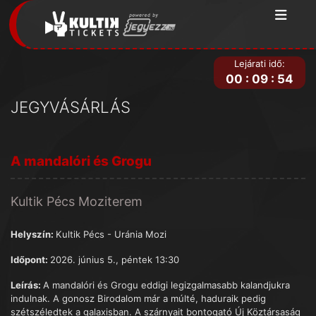
Lejárati idő:
00
:
09
:
54
JEGYVÁSÁRLÁS
A mandalóri és Grogu
Kultik Pécs Moziterem
Helyszín:
Kultik Pécs - Uránia Mozi
Időpont:
2026. június 5., péntek 13:30
Leírás:
A mandalóri és Grogu eddigi legizgalmasabb kalandjukra
indulnak. A gonosz Birodalom már a múlté, haduraik pedig
szétszéledtek a galaxisban. A szárnyait bontogató Új Köztársaság