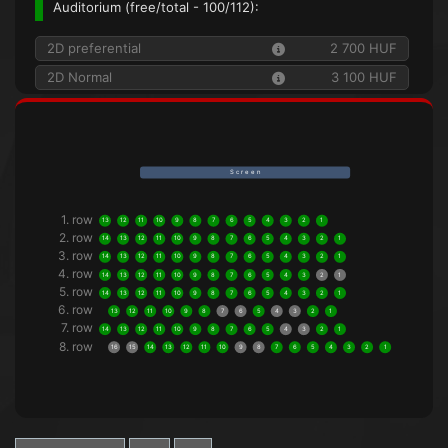
Auditorium (
free/total
- 100/112):
2D preferential
2 700 HUF
2D Normal
3 100 HUF
S c r e e n
1. row
13
12
11
10
9
8
7
6
5
4
3
2
1
2. row
14
13
12
11
10
9
8
7
6
5
4
3
2
1
3. row
14
13
12
11
10
9
8
7
6
5
4
3
2
1
4. row
14
13
12
11
10
9
8
7
6
5
4
3
2
1
5. row
14
13
12
11
10
9
8
7
6
5
4
3
2
1
6. row
13
12
11
10
9
8
7
6
5
4
3
2
1
7. row
14
13
12
11
10
9
8
7
6
5
4
3
2
1
8. row
16
15
14
13
12
11
10
9
8
7
6
5
4
3
2
1