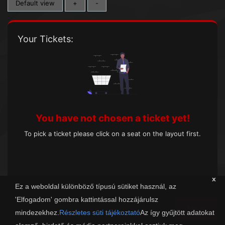
Default view
+
-
Your Tickets:
You have not chosen a ticket yet!
To pick a ticket please click on a seat on the layout first.
x
Ez a weboldal különböző típusú sütiket használ, az
'Elfogadom' gombra kattintással hozzájárulsz
Next
mindezekhez.
Részletes süti tájékoztató
Az így gyűjtött adatokat