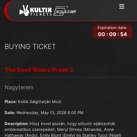
Expiration date:
00
:
09
:
54
BUYING TICKET
The Devil Wears Prada 2
Nagyterem
Place:
Kultik Salgótarján Mozi
Date:
Wednesday, May 13, 2026 6:00 PM
Description:
Húsz évvel azután, hogy először eljátszották
emblematikus szerepeiket, Meryl Streep (Miranda), Anne
Hathaway (Andy), Emily Blunt (Emily) és Stanley Tucci (Nigel)