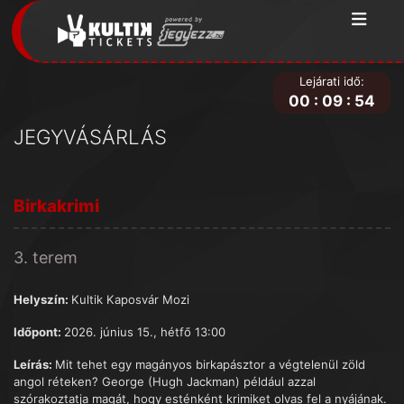
Lejárati idő:
00
:
09
:
54
JEGYVÁSÁRLÁS
Birkakrimi
3. terem
Helyszín:
Kultik Kaposvár Mozi
Időpont:
2026. június 15., hétfő 13:00
Leírás:
Mit tehet egy magányos birkapásztor a végtelenül zöld
angol réteken? George (Hugh Jackman) például azzal
szórakoztatja magát, hogy esténként krimiket olvas fel a nyájának.