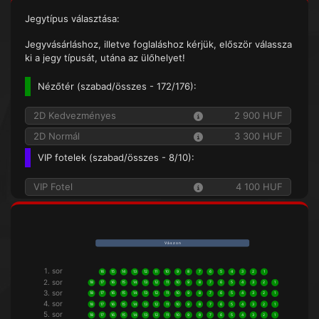
Jegytípus választása:
Jegyvásárláshoz, illetve foglaláshoz kérjük, először válassza
ki a jegy típusát, utána az ülőhelyet!
Nézőtér (
szabad/összes
- 172/176):
2D Kedvezményes
2 900 HUF
2D Normál
3 300 HUF
VIP fotelek (
szabad/összes
- 8/10):
VIP Fotel
4 100 HUF
V á s z o n
1. sor
16
15
14
13
12
11
10
9
8
7
6
5
4
3
2
1
2. sor
18
17
16
15
14
13
12
11
10
9
8
7
6
5
4
3
2
1
3. sor
18
17
16
15
14
13
12
11
10
9
8
7
6
5
4
3
2
1
4. sor
18
17
16
15
14
13
12
11
10
9
8
7
6
5
4
3
2
1
5. sor
18
17
16
15
14
13
12
11
10
9
8
7
6
5
4
3
2
1