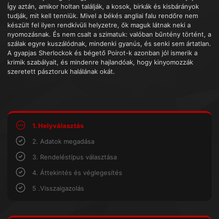
Így aztán, amikor holtan találják, a kosok, birkák és kisbárányok
tudják, mit kell tenniük. Mivel a békés angliai falu rendőre nem
készült fel ilyen rendkívüli helyzetre, ők maguk látnak neki a
nyomozásnak. És nem csalt a szimatuk: valóban bűntény történt, a
szálak egyre kuszálódnak, mindenki gyanús, és senki sem ártatlan.
A gyapjas Sherlockok és bégető Poirot-k azonban jól ismerik a
krimik szabályait, és mindenre hajlandóak, hogy kinyomozzák
szeretett pásztoruk halálának okát.
1. Helyválasztás
2. Adatok megadása
3. Rendeléstípus választása
4. Áttekintés és véglegesítés
5 .Visszaigazolás