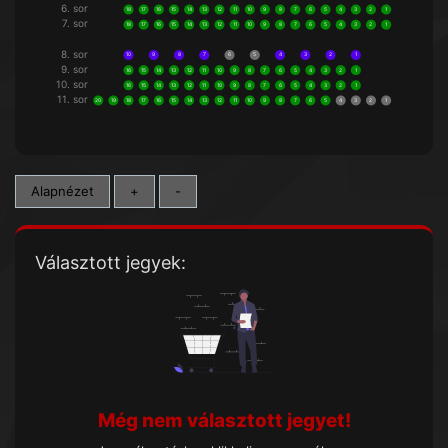
6. sor
18
17
16
15
14
13
12
11
10
9
8
7
6
5
4
3
2
1
7. sor
18
17
16
15
14
13
12
11
10
9
8
7
6
5
4
3
2
1
8. sor
10
9
8
7
6
5
4
3
2
1
9. sor
16
15
14
13
12
11
10
9
8
7
6
5
4
3
2
1
10. sor
16
15
14
13
12
11
10
9
8
7
6
5
4
3
2
1
11. sor
20
19
18
17
16
15
14
13
12
11
10
9
8
7
6
5
4
3
2
1
Alapnézet
+
-
Választott jegyek:
Még nem választott jegyet!