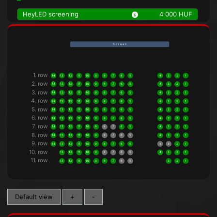
HeyLED screening
4 000 HUF
S c r e e n
1. row
14
13
12
11
10
9
8
7
6
5
4
3
2
1
2. row
14
13
12
11
10
9
8
7
6
5
4
3
2
1
3. row
14
13
12
11
10
9
8
7
6
5
4
3
2
1
4. row
14
13
12
11
10
9
8
7
6
5
4
3
2
1
5. row
14
13
12
11
10
9
8
7
6
5
4
3
2
1
6. row
14
13
12
11
10
9
8
7
6
5
4
3
2
1
7. row
14
13
12
11
10
9
8
7
6
5
4
3
2
1
8. row
14
13
12
11
10
9
8
7
6
5
4
3
2
1
9. row
14
13
12
11
10
9
8
7
6
5
4
3
2
1
10. row
13
12
11
10
9
8
7
6
5
4
3
2
1
11. row
13
12
11
10
9
8
7
6
5
3
2
1
Default view
+
-