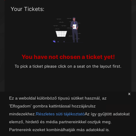
Your Tickets:
You have not chosen a ticket yet!
To pick a ticket please click on a seat on the layout first.
x
Ez a weboldal különböző típusú sütiket használ, az
'Elfogadom' gombra kattintással hozzájárulsz
Next
mindezekhez.
Részletes süti tájékoztató
Az így gyűjtött adatokat
elemző, hirdető és média partnereinkkel osztjuk meg.
Partnereink ezeket kombinálhatják más adatokkal is.