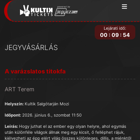
Lejárati idő:
00
:
09
:
54
JEGYVÁSÁRLÁS
A varázslatos titokfa
ART Terem
Helyszín:
Kultik Salgótarján Mozi
Időpont:
2026. június 6., szombat 11:50
Leírás:
Hogy juthat el az ember egy olyan helyre, ahol egymás
után különféle világok állnak meg egy kicsit, ő felléphet rájuk,
kiélvezheti az épp elért világ összes különleges, dillis, a miénktől