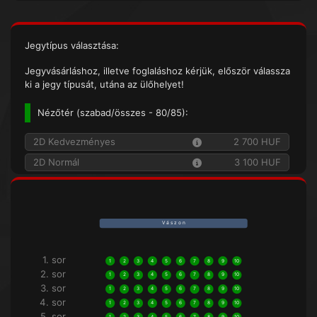
Jegytípus választása:
Jegyvásárláshoz, illetve foglaláshoz kérjük, először válassza
ki a jegy típusát, utána az ülőhelyet!
Nézőtér (
szabad/összes
- 80/85):
2D Kedvezményes
2 700 HUF
2D Normál
3 100 HUF
V á s z o n
1. sor
1
2
3
4
5
6
7
8
9
10
2. sor
1
2
3
4
5
6
7
8
9
10
3. sor
1
2
3
4
5
6
7
8
9
10
4. sor
1
2
3
4
5
6
7
8
9
10
5. sor