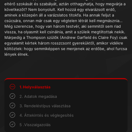
eltérő szokását és szabályát, aztán otthagyhatja, hogy megvárja a
következőt? Nem bonyolult. Kell hozzá egy elvarázsolt erdő,
aminek a közepén áll a varázslatos titokfa. Ha annak feljut a
csúcsára, onnan már csak egy végtelen létrát kell megmásznia…
Még szerencse, hogy van három testvér, aki semmitől sem riad
vissza, ha olyasmit kell csinálnia, amit a szüleik megtiltottak nekik.
Márpedig a Thompson szülők (Andrew Garfield és Claire Foy) csak
egyvalamit kértek három rosszcsont gyereküktől, amikor vidékre
költöztek: hogy semmiképpen se menjenek az erdőbe, ahol furcsa
lények élnek.
1. Helyválasztás
2. Adatok megadása
3. Rendeléstípus választása
4. Áttekintés és véglegesítés
5 .Visszaigazolás