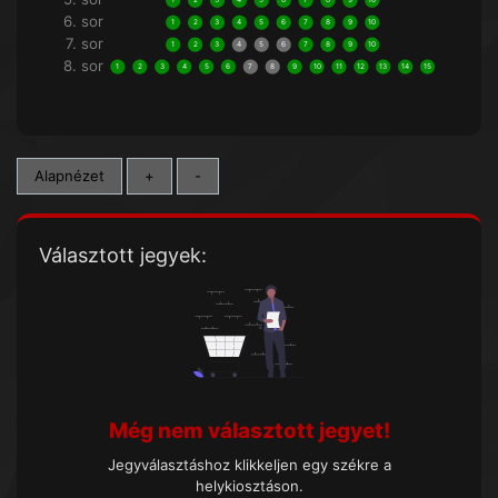
1
2
3
4
5
6
7
8
9
10
6. sor
1
2
3
4
5
6
7
8
9
10
7. sor
1
2
3
4
5
6
7
8
9
10
8. sor
1
2
3
4
5
6
7
8
9
10
11
12
13
14
15
Alapnézet
+
-
Választott jegyek:
Még nem választott jegyet!
Jegyválasztáshoz klikkeljen egy székre a
helykiosztáson.