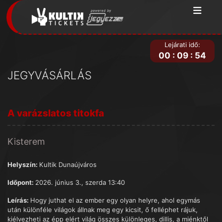
Lejárati idő:
00
:
09
:
54
JEGYVÁSÁRLÁS
A varázslatos titokfa
Kisterem
Helyszín:
Kultik Dunaújváros
Időpont:
2026. június 3., szerda 13:40
Leírás:
Hogy juthat el az ember egy olyan helyre, ahol egymás
után különféle világok állnak meg egy kicsit, ő felléphet rájuk,
kiélvezheti az épp elért világ összes különleges, dillis, a miénktől