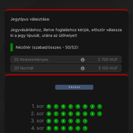
Jegytípus választása:
Jegyvásárláshoz, illetve foglaláshoz kérjük, először válassza
ki a jegy típusát, utána az ülőhelyet!
Nézőtér (
szabad/összes
- 50/52):
2D Kedvezményes
2 700 HUF
2D Normál
3 100 HUF
V á s z o n
1. sor
8
7
6
5
4
3
2
1
2. sor
8
7
6
5
4
3
2
1
3. sor
6
5
4
3
2
1
4. sor
6
5
4
3
2
1