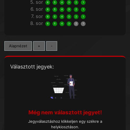
5. sor
6
5
4
3
2
1
6. sor
6
5
4
3
2
1
7. sor
6
5
4
3
2
1
8. sor
6
5
4
3
2
1
Alapnézet
+
-
Választott jegyek:
Még nem választott jegyet!
Jegyválasztáshoz klikkeljen egy székre a
helykiosztáson.