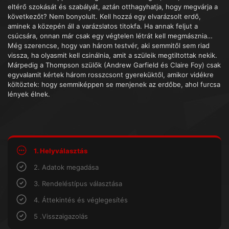
eltérő szokását és szabályát, aztán otthagyhatja, hogy megvárja a
következőt? Nem bonyolult. Kell hozzá egy elvarázsolt erdő,
aminek a közepén áll a varázslatos titokfa. Ha annak feljut a
csúcsára, onnan már csak egy végtelen létrát kell megmásznia…
Még szerencse, hogy van három testvér, aki semmitől sem riad
vissza, ha olyasmit kell csinálnia, amit a szüleik megtiltottak nekik.
Márpedig a Thompson szülők (Andrew Garfield és Claire Foy) csak
egyvalamit kértek három rosszcsont gyereküktől, amikor vidékre
költöztek: hogy semmiképpen se menjenek az erdőbe, ahol furcsa
lények élnek.
1. Helyválasztás
2. Adatok megadása
3. Rendeléstípus választása
4. Áttekintés és véglegesítés
5 .Visszaigazolás