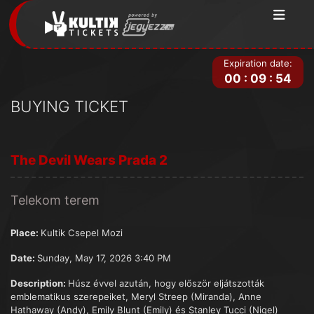
Expiration date:
00
:
09
:
54
BUYING TICKET
The Devil Wears Prada 2
Telekom terem
Place:
Kultik Csepel Mozi
Date:
Sunday, May 17, 2026 3:40 PM
Description:
Húsz évvel azután, hogy először eljátszották
emblematikus szerepeiket, Meryl Streep (Miranda), Anne
Hathaway (Andy), Emily Blunt (Emily) és Stanley Tucci (Nigel)