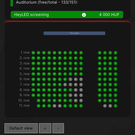
Auditorium (
free/total
- 133/151):
HeyLED screening
4 000 HUF
S c r e e n
1. row
14
13
12
11
10
9
8
7
6
5
4
3
2
1
2. row
14
13
12
11
10
9
8
7
6
5
4
3
2
1
3. row
14
13
12
11
10
9
8
7
6
5
4
3
2
1
4. row
14
13
12
11
10
9
8
7
6
5
4
3
2
1
5. row
14
13
12
11
10
9
8
7
6
5
4
3
2
1
6. row
14
13
12
11
10
9
8
7
6
5
4
3
2
1
7. row
14
13
12
11
10
9
8
7
6
5
4
3
2
1
8. row
14
13
12
11
10
9
8
7
6
5
4
3
2
1
9. row
14
13
12
11
10
9
8
7
6
5
4
3
2
1
10. row
13
12
11
10
9
8
7
6
5
4
3
2
1
11. row
13
12
11
10
9
8
7
6
5
3
2
1
Default view
+
-