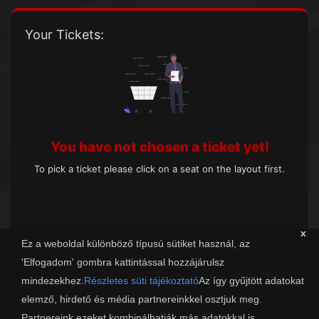
Your Tickets:
You have not chosen a ticket yet!
To pick a ticket please click on a seat on the layout first.
x
Ez a weboldal különböző típusú sütiket használ, az
'Elfogadom' gombra kattintással hozzájárulsz
Next
mindezekhez.
Részletes süti tájékoztató
Az így gyűjtött adatokat
elemző, hirdető és média partnereinkkel osztjuk meg.
Partnereink ezeket kombinálhatják más adatokkal is.