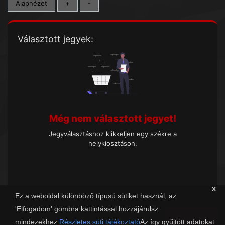
Alapnézet
+
-
Választott jegyek:
Még nem választott jegyet!
Jegyválasztáshoz klikkeljen egy székre a
helykiosztáson.
x
Ez a weboldal különböző típusú sütiket használ, az
'Elfogadom' gombra kattintással hozzájárulsz
Tovább
mindezekhez.
Részletes süti tájékoztató
Az így gyűjtött adatokat