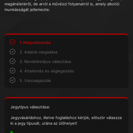
magánéletéről, de arról a művészi folyamatról is, amely alkotói
munkásságát jellemezte.
1. Helyválasztás
2. Adatok megadása
3. Rendeléstípus választása
4. Áttekintés és véglegesítés
5 .Visszaigazolás
Jegytípus választása:
Jegyvásárláshoz, illetve foglaláshoz kérjük, először válassza
ki a jegy típusát, utána az ülőhelyet!