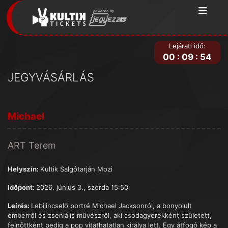
Lejárati idő:
00
:
09
:
54
JEGYVÁSÁRLÁS
Michael
ART Terem
Helyszín:
Kultik Salgótarján Mozi
Időpont:
2026. június 3., szerda 15:50
Leírás:
Lebilincselő portré Michael Jacksonról, a bonyolult
emberről és zseniális művészről, aki csodagyerekként született,
felnőttként pedig a pop vitathatatlan királya lett. Egy átfogó kép a