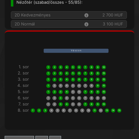
Nézőtér (
szabad/összes
- 55/85):
2D Kedvezményes
2 700 HUF
2D Normál
3 100 HUF
V á s z o n
1. sor
1
2
3
4
5
6
7
8
9
10
2. sor
1
2
3
4
5
6
7
8
9
10
3. sor
1
2
3
4
5
6
7
8
9
10
4. sor
1
2
3
4
5
6
7
8
9
10
5. sor
1
2
3
4
5
6
7
8
9
10
6. sor
1
2
3
4
5
6
7
8
9
10
7. sor
1
2
3
4
5
6
7
8
9
10
8. sor
1
2
3
4
5
6
7
8
9
10
11
12
13
14
15