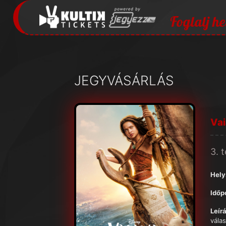
Foglalj he
JEGYVÁSÁRLÁS
Va
3. 
Hely
Időp
Leírá
vála