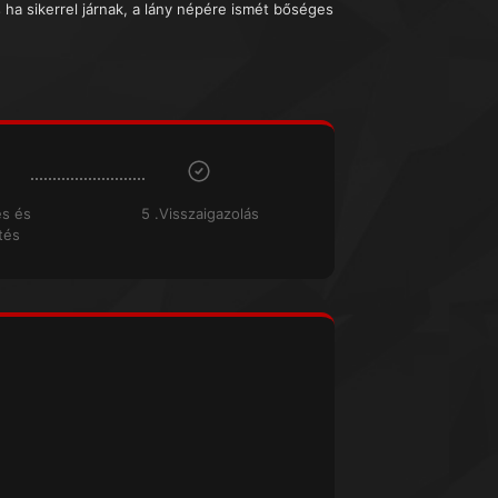
s ha sikerrel járnak, a lány népére ismét bőséges
és és
5 .Visszaigazolás
tés