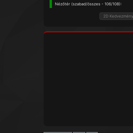
Nézőtér (
szabad/összes
- 106/108):
2D Kedvezmén