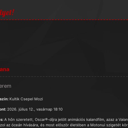
lyet!
iana
terem
szín:
Kultik Csepel Mozi
ont:
2026. július 12., vasárnap 18:10
s:
A hőn szeretett, Oscar®-díjra jelölt animációs kalandfilm, azaz a Vai
szol az óceán hívására, és most először életében a Motonui szigetét körü