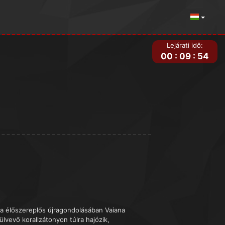
Lejárati idő:
00
:
09
:
54
ana élőszereplős újragondolásában Vaiana
lvevő korallzátonyon túlra hajózik,