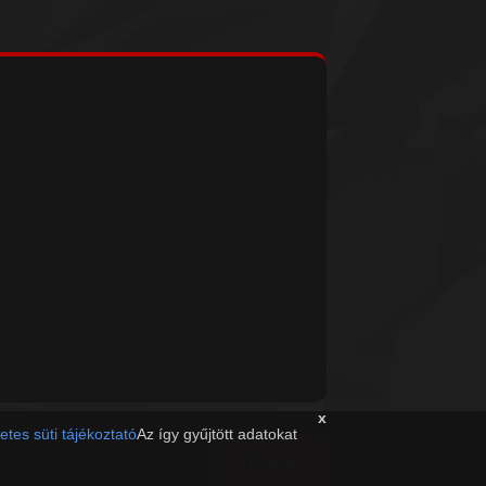
x
etes süti tájékoztató
Az így gyűjtött adatokat
Tovább