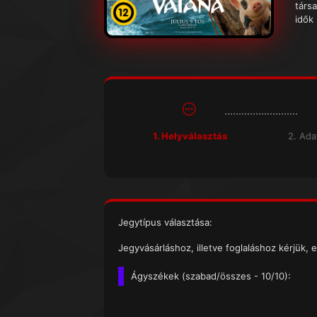
társa
idők
1. Helyválasztás
2. Ad
Jegytípus választása:
Jegyvásárláshoz, illetve foglaláshoz kérjük, e
Ágyszékek (
szabad/összes
- 10/10):