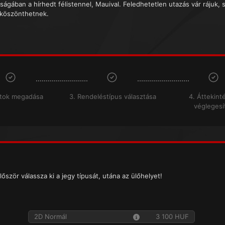
ságában a hírhedt félistennel, Mauival. Feledhetetlen utazás vár rájuk, 
 köszönthetnek.
atok megadása
3. Rendeléstípus választása
4. Áttekint
véglegesí
lőször válassza ki a jegy típusát, utána az ülőhelyet!
2D Normál
3 100 HUF