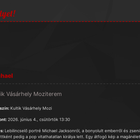
lyet!
hael
tik Vásárhely Moziterem
szín:
Kultik Vásárhely Mozi
ont:
2026. június 4., csütörtök 13:30
s:
Lebilincselő portré Michael Jacksonról, a bonyolult emberről és zseni
ttként pedig a pop vitathatatlan királya lett. Egy átfogó kép a magánélet