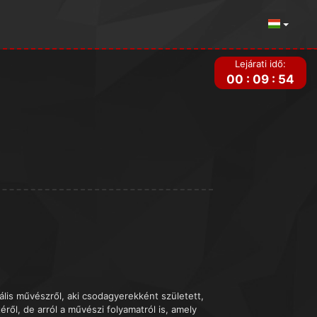
Lejárati idő:
00
:
09
:
54
ális művészről, aki csodagyerekként született,
éről, de arról a művészi folyamatról is, amely