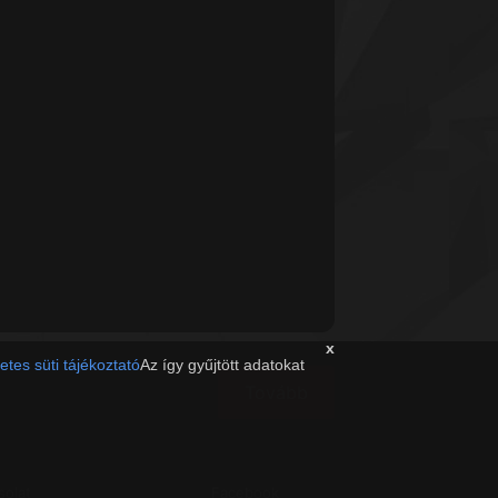
x
etes süti tájékoztató
Az így gyűjtött adatokat
Tovább
solat
Facebook