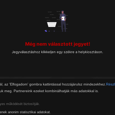
Még nem választott jegyet!
Jegyválasztáshoz klikkeljen egy székre a helykiosztáson.
ál, az 'Elfogadom' gombra kattintással hozzájárulsz mindezekhez.
Részl
juk meg. Partnereink ezeket kombinálhatják más adatokkal is.
lyes működését biztosítják.
tenek anonim statisztikai adatokat.
Copyright 2019 - © Zalaszám Informatika Kft.
Kapc