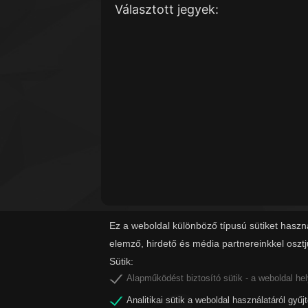
Választott jegyek:
Ez a weboldal különböző típusú sütiket haszn
elemző, hirdető és média partnereinkkel oszt
Sütik:
Alapműködést biztosító sütik - a weboldal he
Analitikai sütik a weboldal használatáról gyűj