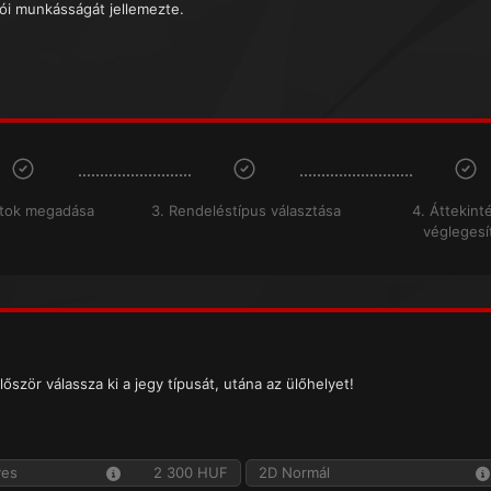
tói munkásságát jellemezte.
atok megadása
3. Rendeléstípus választása
4. Áttekint
véglegesí
lőször válassza ki a jegy típusát, utána az ülőhelyet!
yes
2 300 HUF
2D Normál