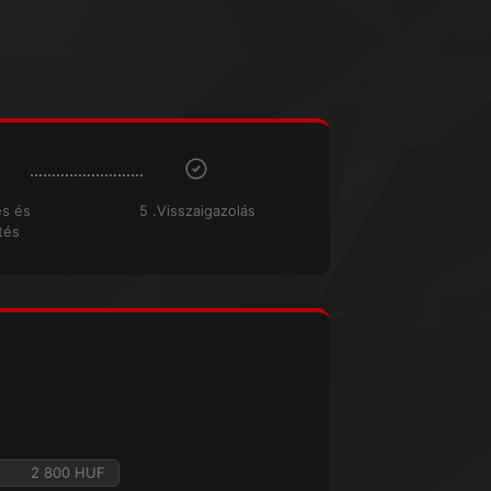
és és
5 .Visszaigazolás
tés
2 800 HUF