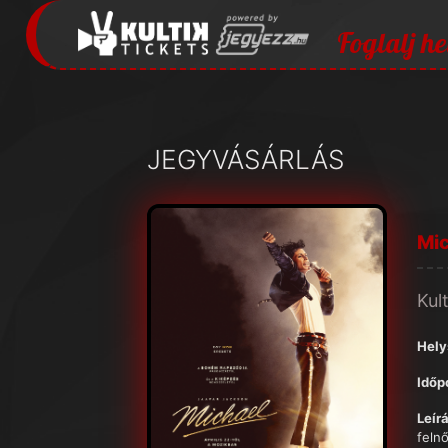
Foglalj he
JEGYVÁSÁRLÁS
Mic
Kul
Hely
Időp
Leírá
felnő