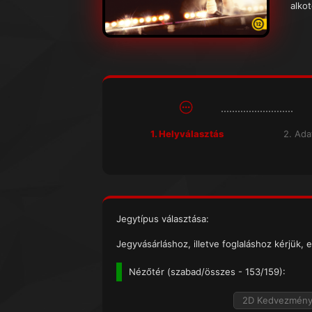
alko
1. Helyválasztás
2. Ad
Jegytípus választása:
Jegyvásárláshoz, illetve foglaláshoz kérjük, e
Nézőtér (
szabad/összes
- 153/159):
2D Kedvezmén