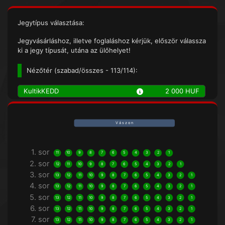
Jegytípus választása:
Jegyvásárláshoz, illetve foglaláshoz kérjük, először válassza
ki a jegy típusát, utána az ülőhelyet!
Nézőtér (
szabad/összes
- 113/114):
KultikKEDD
2 000 HUF
V á s z o n
1. sor
11
10
9
8
7
6
5
4
3
2
1
2. sor
12
11
10
9
8
7
6
5
4
3
2
1
3. sor
13
12
11
10
9
8
7
6
5
4
3
2
1
4. sor
13
12
11
10
9
8
7
6
5
4
3
2
1
5. sor
13
12
11
10
9
8
7
6
5
4
3
2
1
6. sor
13
12
11
10
9
8
7
6
5
4
3
2
1
7. sor
13
12
11
10
9
8
7
6
5
4
3
2
1