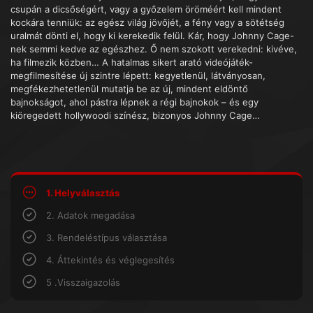
csupán a dicsőségért, vagy a győzelem öröméért kell mindent
kockára tenniük: az egész világ jövőjét, a fény vagy a sötétség
uralmát dönti el, hogy ki kerekedik felül. Kár, hogy Johnny Cage-
nek semmi kedve az egészhez. Ő nem szokott verekedni: kivéve,
ha filmezik közben… A hatalmas sikert arató videójáték-
megfilmesítése új szintre lépett: kegyetlenül, látványosan,
megfékezhetetlenül mutatja be az új, mindent eldöntő
bajnokságot, ahol pástra lépnek a régi bajnokok – és egy
kiöregedett hollywoodi színész, bizonyos Johnny Cage…
1. Helyválasztás
2. Adatok megadása
3. Rendeléstípus választása
4. Áttekintés és véglegesítés
5 .Visszaigazolás