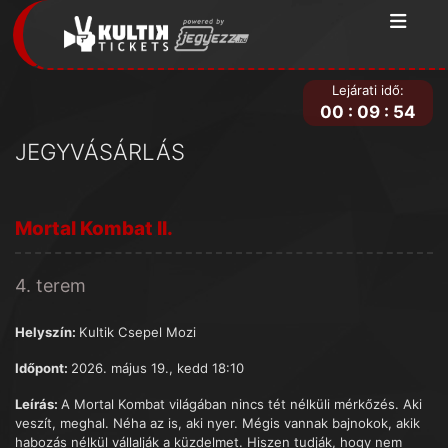
Lejárati idő:
00
:
09
:
54
JEGYVÁSÁRLÁS
Mortal Kombat II.
4. terem
Helyszín:
Kultik Csepel Mozi
Időpont:
2026. május 19., kedd 18:10
Leírás:
A Mortal Kombat világában nincs tét nélküli mérkőzés. Aki
veszít, meghal. Néha az is, aki nyer. Mégis vannak bajnokok, akik
habozás nélkül vállalják a küzdelmet. Hiszen tudják, hogy nem