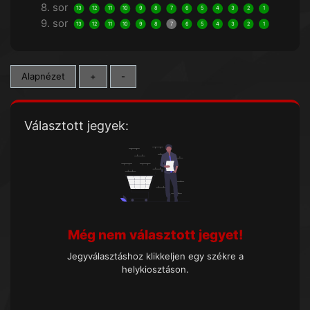
8. sor
13
12
11
10
9
8
7
6
5
4
3
2
1
9. sor
13
12
11
10
9
8
7
6
5
4
3
2
1
Alapnézet
+
-
Választott jegyek:
Még nem választott jegyet!
Jegyválasztáshoz klikkeljen egy székre a
helykiosztáson.