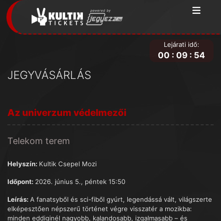
Lejárati idő:
00
:
09
:
54
JEGYVÁSÁRLÁS
Az univerzum védelmezői
Telekom terem
Helyszín:
Kultik Csepel Mozi
Időpont:
2026. június 5., péntek 15:50
Leírás:
A fanatsyből és sci-fiből gyúrt, legendássá vált, világszerte
elképesztően népszerű történet végre visszatér a mozikba:
minden eddiginél nagyobb, kalandosabb, izgalmasabb – és