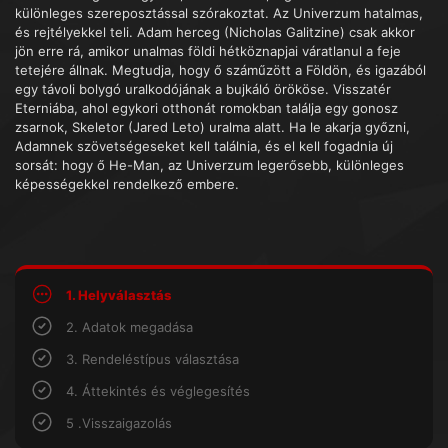
különleges szereposztással szórakoztat. Az Univerzum hatalmas,
és rejtélyekkel teli. Adam herceg (Nicholas Galitzine) csak akkor
jön erre rá, amikor unalmas földi hétköznapjai váratlanul a feje
tetejére állnak. Megtudja, hogy ő száműzött a Földön, és igazából
egy távoli bolygó uralkodójának a bujkáló örököse. Visszatér
Eterniába, ahol egykori otthonát romokban találja egy gonosz
zsarnok, Skeletor (Jared Leto) uralma alatt. Ha le akarja győzni,
Adamnek szövetségeseket kell találnia, és el kell fogadnia új
sorsát: hogy ő He-Man, az Univerzum legerősebb, különleges
képességekkel rendelkező embere.
1. Helyválasztás
2. Adatok megadása
3. Rendeléstípus választása
4. Áttekintés és véglegesítés
5 .Visszaigazolás