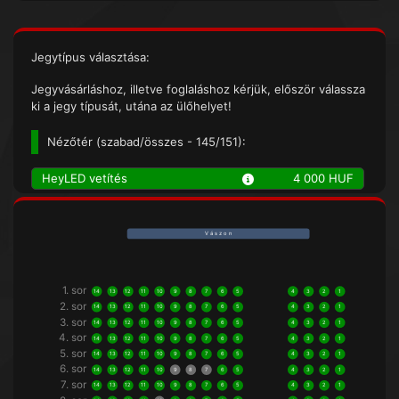
Jegytípus választása:
Jegyvásárláshoz, illetve foglaláshoz kérjük, először válassza
ki a jegy típusát, utána az ülőhelyet!
Nézőtér (
szabad/összes
- 145/151):
HeyLED vetítés
4 000 HUF
V á s z o n
1. sor
14
13
12
11
10
9
8
7
6
5
4
3
2
1
2. sor
14
13
12
11
10
9
8
7
6
5
4
3
2
1
3. sor
14
13
12
11
10
9
8
7
6
5
4
3
2
1
4. sor
14
13
12
11
10
9
8
7
6
5
4
3
2
1
5. sor
14
13
12
11
10
9
8
7
6
5
4
3
2
1
6. sor
14
13
12
11
10
9
8
7
6
5
4
3
2
1
7. sor
14
13
12
11
10
9
8
7
6
5
4
3
2
1