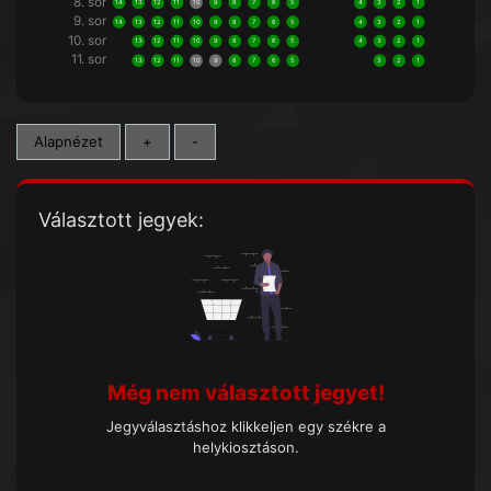
8. sor
14
13
12
11
10
9
8
7
6
5
4
3
2
1
9. sor
14
13
12
11
10
9
8
7
6
5
4
3
2
1
10. sor
13
12
11
10
9
8
7
6
5
4
3
2
1
11. sor
13
12
11
10
9
8
7
6
5
3
2
1
Alapnézet
+
-
Választott jegyek:
Még nem választott jegyet!
Jegyválasztáshoz klikkeljen egy székre a
helykiosztáson.