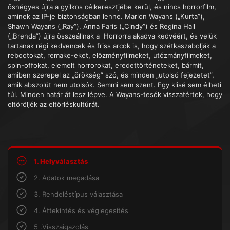
ősnégyes újra a gyilkos célkeresztjébe kerül, és nincs horrorfilm,
aminek az IP-je biztonságban lenne. Marlon Wayans („Kurta”),
Shawn Wayans („Ray”), Anna Faris („Cindy”) és Regina Hall
(„Brenda”) újra összeállnak a Horrorra akadva kedvéért, és velük
tartanak régi kedvencek és friss arcok is, hogy szétkaszabolják a
rebootokat, remake-eket, előzményfilmeket, utózmányfilmeket,
spin-offokat, elemelt horrorokat, eredettörténeteket, bármit,
amiben szerepel az „örökség” szó, és minden „utolsó fejezetet”,
amik abszolút nem utolsók. Semmi sem szent. Egy klisé sem élheti
túl. Minden határ át lesz lépve. A Wayans-tesók visszatértek, hogy
eltöröljék az eltörléskultúrát.
1. Helyválasztás
2. Adatok megadása
3. Rendeléstípus választása
4. Áttekintés és véglegesítés
5 .Visszaigazolás