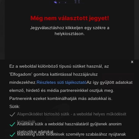
Még nem választott jegyet!
Jegyválasztáshoz klikkeljen egy székre a
helykiosztáson.
x
Ez a weboldal különböző típusú sütiket használ, az
'Elfogadom' gombra kattintással hozzájárulsz
Tovább
mindezekhez.
Részletes süti tájékoztató
Az így gyűjtött adatokat
elemző, hirdető és média partnereinkkel osztjuk meg.
Partnereink ezeket kombinálhatják más adatokkal is.
Sütik:
Alapműködést biztosító sütik - a weboldal helyes működését
biztosítják.
Analitikai sütik a weboldal használatáról gyűjtenek anonim
organw@zalaszam.hu
Facebook
statisztikai adatokat.
Marketing sütik hirdetések személyre szabásához nyújtanak
Kapcsolat
LinkedIn