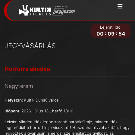
Lejárati idő:
00
:
09
:
54
JEGYVÁSÁRLÁS
Horrorra akadva
Nagyterem
Helyszín:
Kultik Dunaújváros
Időpont:
2026. július 13., hétfő 18:10
Leírás:
Minden idők leghorrorabb paródiafilmje, minden idők
legparódiább horrorfilmje visszatér! Huszonhat évvel azután, hogy
legyőzték a gyanúsan ismerős, szellemálarcos gyilkost, az