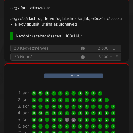
Jegytípus választása:
Jegyvásárláshoz, illetve foglaláshoz kérjük, először válassza
ki a jegy típusát, utána az ülőhelyet!
Nézőtér (
szabad/összes
- 108/114):
2D Kedvezményes
2 600 HUF
2D Normál
3 100 HUF
V á s z o n
1. sor
11
10
9
8
7
6
5
4
3
2
1
2. sor
12
11
10
9
8
7
6
5
4
3
2
1
3. sor
13
12
11
10
9
8
7
6
5
4
3
2
1
4. sor
13
12
11
10
9
8
7
6
5
4
3
2
1
5. sor
13
12
11
10
9
8
7
6
5
4
3
2
1
6. sor
13
12
11
10
9
8
7
6
5
4
3
2
1
7. sor
13
12
11
10
9
8
7
6
5
4
3
2
1