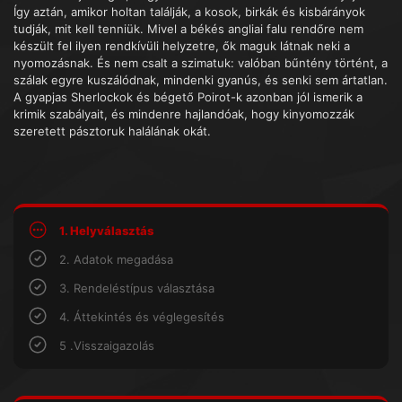
Így aztán, amikor holtan találják, a kosok, birkák és kisbárányok
tudják, mit kell tenniük. Mivel a békés angliai falu rendőre nem
készült fel ilyen rendkívüli helyzetre, ők maguk látnak neki a
nyomozásnak. És nem csalt a szimatuk: valóban bűntény történt, a
szálak egyre kuszálódnak, mindenki gyanús, és senki sem ártatlan.
A gyapjas Sherlockok és bégető Poirot-k azonban jól ismerik a
krimik szabályait, és mindenre hajlandóak, hogy kinyomozzák
szeretett pásztoruk halálának okát.
1. Helyválasztás
2. Adatok megadása
3. Rendeléstípus választása
4. Áttekintés és véglegesítés
5 .Visszaigazolás