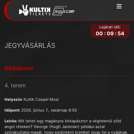
Lejárati idő:
00
:
09
:
54
JEGYVÁSÁRLÁS
Birkakrimi
4. terem
Helyszín:
Kultik Csepel Mozi
Időpont:
2026. június 7., vasárnap 8:50
Leírás:
Mit tehet egy magányos birkapásztor a végtelenül zöld
angol réteken? George (Hugh Jackman) például azzal
szórakoztatja magát, hogy esténként krimiket olvas fel a nyájának.