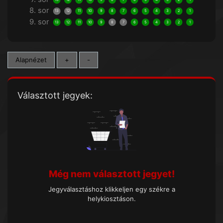
8. sor
13
12
11
10
9
8
7
6
5
4
3
2
1
9. sor
13
12
11
10
9
8
7
6
5
4
3
2
1
Alapnézet
+
-
Választott jegyek:
Még nem választott jegyet!
Jegyválasztáshoz klikkeljen egy székre a
helykiosztáson.