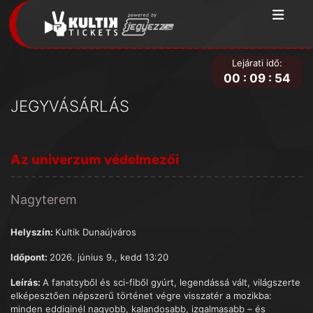
Lejárati idő:
00
:
09
:
54
JEGYVÁSÁRLÁS
Az univerzum védelmezői
Nagyterem
Helyszín:
Kultik Dunaújváros
Időpont:
2026. június 9., kedd 13:20
Leírás:
A fanatsyből és sci-fiből gyúrt, legendássá vált, világszerte
elképesztően népszerű történet végre visszatér a mozikba:
minden eddiginél nagyobb, kalandosabb, izgalmasabb – és