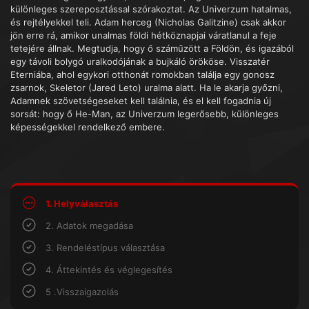
különleges szereposztással szórakoztat. Az Univerzum hatalmas,
és rejtélyekkel teli. Adam herceg (Nicholas Galitzine) csak akkor
jön erre rá, amikor unalmas földi hétköznapjai váratlanul a feje
tetejére állnak. Megtudja, hogy ő száműzött a Földön, és igazából
egy távoli bolygó uralkodójának a bujkáló örököse. Visszatér
Eterniába, ahol egykori otthonát romokban találja egy gonosz
zsarnok, Skeletor (Jared Leto) uralma alatt. Ha le akarja győzni,
Adamnek szövetségeseket kell találnia, és el kell fogadnia új
sorsát: hogy ő He-Man, az Univerzum legerősebb, különleges
képességekkel rendelkező embere.
1. Helyválasztás
2. Adatok megadása
3. Rendeléstípus választása
4. Áttekintés és véglegesítés
5 .Visszaigazolás