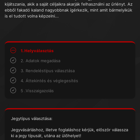
kijátszania, akik a saját céljaikra akarják felhasználni az űrlényt. Az
ebből fakadó kaland nagyobbnak ígérkezik, mint amit bármelyikük
is el tudott volna képzelni...
1. Helyválasztás
2. Adatok megadása
3. Rendeléstípus választása
4. Áttekintés és véglegesítés
5 .Visszaigazolás
Jegytípus választása:
Jegyvásárláshoz, illetve foglaláshoz kérjük, először válassza
ki a jegy típusát, utána az ülőhelyet!