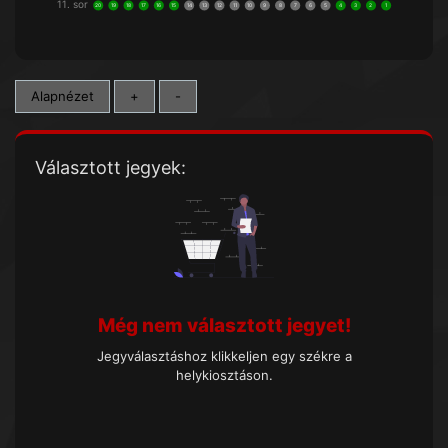
11. sor
20
19
18
17
16
15
14
13
12
11
10
9
8
7
6
5
4
3
2
1
Alapnézet
+
-
Választott jegyek:
Még nem választott jegyet!
Jegyválasztáshoz klikkeljen egy székre a
helykiosztáson.