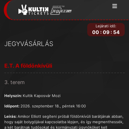
Lejárati idő:
00
:
09
:
54
JEGYVÁSÁRLÁS
E.T. A földönkívüli
3. terem
Helyszín:
Kultik Kaposvár Mozi
Időpont:
2026. szeptember 18., péntek 16:00
Leírás:
Amikor Elliott segíteni próbál földönkívüli barátjának abban,
hogy saját bolygójával kapcsolatba lépjen, és így megmenthessék,
a két barátnak tudósokat és kormányzati ügynököket kell