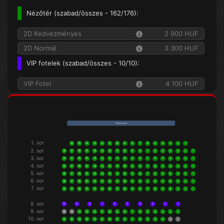
Nézőtér (
szabad/összes
- 162/176):
2D Kedvezményes
2 900 HUF
2D Normál
3 300 HUF
VIP fotelek (
szabad/összes
- 10/10):
VIP Fotel
4 100 HUF
V á s z o n
1. sor
16
15
14
13
12
11
10
9
8
7
6
5
4
3
2
1
2. sor
18
17
16
15
14
13
12
11
10
9
8
7
6
5
4
3
2
1
3. sor
18
17
16
15
14
13
12
11
10
9
8
7
6
5
4
3
2
1
4. sor
18
17
16
15
14
13
12
11
10
9
8
7
6
5
4
3
2
1
5. sor
18
17
16
15
14
13
12
11
10
9
8
7
6
5
4
3
2
1
6. sor
18
17
16
15
14
13
12
11
10
9
8
7
6
5
4
3
2
1
7. sor
18
17
16
15
14
13
12
11
10
9
8
7
6
5
4
3
2
1
8. sor
10
9
8
7
6
5
4
3
2
1
9. sor
16
15
14
13
12
11
10
9
8
7
6
5
4
3
2
1
10. sor
16
15
14
13
12
11
10
9
8
7
6
5
4
3
2
1