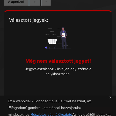
Alapnézet
+
-
Választott jegyek:
Még nem választott jegyet!
Jegyválasztáshoz klikkeljen egy székre a
helykiosztáson.
x
Ez a weboldal különböző típusú sütiket használ, az
'Elfogadom' gombra kattintással hozzájárulsz
Tovább
mindezekhez.
Részletes süti tájékoztató
Az így gyűjtött adatokat