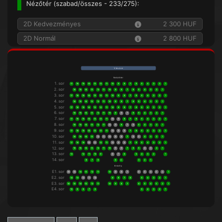
Nézőtér (
szabad/összes
- 233/275):
2D Kedvezményes
2 300 HUF
2D Normál
2 800 HUF
V á s z o n
N é z ő t é r
1. sor
17
16
15
14
13
12
11
10
9
8
7
6
5
4
3
2
1
2. sor
16
15
14
13
12
11
10
9
8
7
6
5
4
3
2
1
3. sor
17
16
15
14
13
12
11
10
9
8
7
6
5
4
3
2
1
4. sor
16
15
14
13
12
11
10
9
8
7
6
5
4
3
2
1
5. sor
17
16
15
14
13
12
11
10
9
8
7
6
5
4
3
2
1
6. sor
16
15
14
13
12
11
10
9
8
7
6
5
4
3
2
1
7. sor
17
16
15
14
13
12
11
10
9
8
7
6
5
4
3
2
1
8. sor
16
15
14
13
12
11
10
9
8
7
6
5
4
3
2
1
9. sor
17
16
15
14
13
12
11
10
9
8
7
6
5
4
3
2
1
10. sor
16
15
14
13
12
11
10
9
8
7
6
5
4
3
2
1
11. sor
17
16
15
14
13
12
11
10
9
8
7
6
5
4
3
2
1
12. sor
16
15
14
13
12
11
10
9
8
7
6
5
4
3
2
1
13. sor
13
12
11
10
9
8
7
6
5
4
3
2
1
14. sor
8
7
6
5
4
3
2
1
E r k é l y
E1. sor
16
15
14
13
12
11
10
9
8
7
6
5
4
3
2
1
E2. sor
14
13
12
11
10
9
8
7
6
5
4
3
2
1
E3. sor
16
15
14
13
12
11
10
9
8
7
6
5
4
3
2
1
E4. sor
10
9
8
7
6
5
4
3
2
1