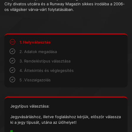
City divatos utcáira és a Runway Magazin sikkes irodáiba a 2006-
os világsiker várva-várt folytatásában.
1. Helyválasztás
2. Adatok megadása
3. Rendeléstípus választása
4. Áttekintés és véglegesítés
5 .Visszaigazolás
Jegytípus választása:
Jegyvásárláshoz, illetve foglaláshoz kérjük, először válassza
ki a jegy típusát, utána az ülőhelyet!