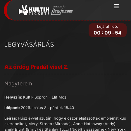
Lejárati idő:
00
:
09
:
54
JEGYVÁSÁRLÁS
Az ördög Pradát visel 2.
Nagyterem
Helyszín:
Kultik Sopron - Elit Mozi
Időpont:
2026. május 8., péntek 15:40
Leírás:
Húsz évvel azután, hogy először eljátszották emblematikus
szerepeiket, Meryl Streep (Miranda), Anne Hathaway (Andy),
Emily Blunt (Emily) és Stanley Tucci (Nigel) visszatérnek New York