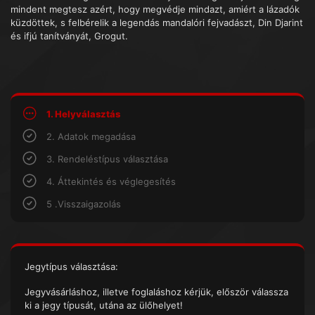
mindent megtesz azért, hogy megvédje mindazt, amiért a lázadók
küzdöttek, s felbérelik a legendás mandalóri fejvadászt, Din Djarint
és ifjú tanítványát, Grogut.
1. Helyválasztás
2. Adatok megadása
3. Rendeléstípus választása
4. Áttekintés és véglegesítés
5 .Visszaigazolás
Jegytípus választása:
Jegyvásárláshoz, illetve foglaláshoz kérjük, először válassza
ki a jegy típusát, utána az ülőhelyet!