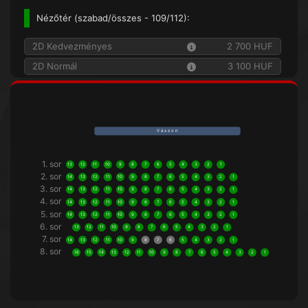
Nézőtér (
szabad/összes
- 109/112):
2D Kedvezményes
2 700 HUF
2D Normál
3 100 HUF
V á s z o n
1. sor
13
12
11
10
9
8
7
6
5
4
3
2
1
2. sor
14
13
12
11
10
9
8
7
6
5
4
3
2
1
3. sor
14
13
12
11
10
9
8
7
6
5
4
3
2
1
4. sor
14
13
12
11
10
9
8
7
6
5
4
3
2
1
5. sor
14
13
12
11
10
9
8
7
6
5
4
3
2
1
6. sor
13
12
11
10
9
8
7
6
5
4
3
2
1
7. sor
14
13
12
11
10
9
8
7
6
5
4
3
2
1
8. sor
16
15
14
13
12
11
10
9
8
7
6
5
4
3
2
1