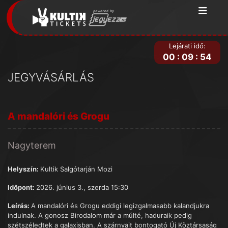
Lejárati idő:
00
:
09
:
54
JEGYVÁSÁRLÁS
A mandalóri és Grogu
Nagyterem
Helyszín:
Kultik Salgótarján Mozi
Időpont:
2026. június 3., szerda 15:30
Leírás:
A mandalóri és Grogu eddigi legizgalmasabb kalandjukra
indulnak. A gonosz Birodalom már a múlté, haduraik pedig
szétszéledtek a galaxisban. A szárnyait bontogató Új Köztársaság