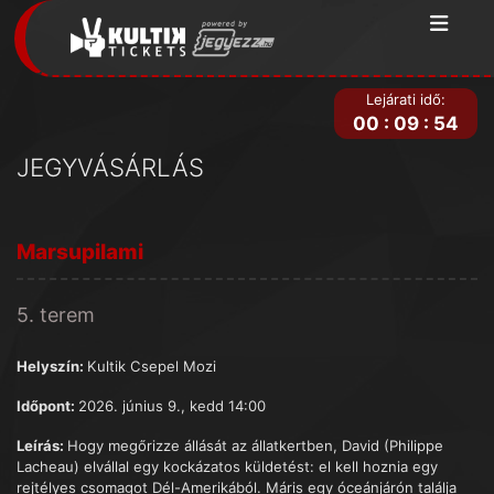
Lejárati idő:
00
:
09
:
54
JEGYVÁSÁRLÁS
Marsupilami
5. terem
Helyszín:
Kultik Csepel Mozi
Időpont:
2026. június 9., kedd 14:00
Leírás:
Hogy megőrizze állását az állatkertben, David (Philippe
Lacheau) elvállal egy kockázatos küldetést: el kell hoznia egy
rejtélyes csomagot Dél-Amerikából. Máris egy óceánjárón találja