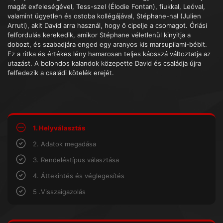
magát exfeleségével, Tess-szel (Élodie Fontan), fiukkal, Leóval,
valamint ügyetlen és ostoba kollégájával, Stéphane-nal (Julien
Arruti), akit David arra használ, hogy ő cipelje a csomagot. Óriási
felfordulás kerekedik, amikor Stéphane véletlenül kinyitja a
dobozt, és szabadjára enged egy aranyos kis marsupilami-bébit.
Ez a ritka és értékes lény hamarosan teljes káosszá változtatja az
utazást. A bolondos kalandok közepette David és családja újra
felfedezik a családi kötelék erejét.
1. Helyválasztás
2. Adatok megadása
3. Rendeléstípus választása
4. Áttekintés és véglegesítés
5 .Visszaigazolás