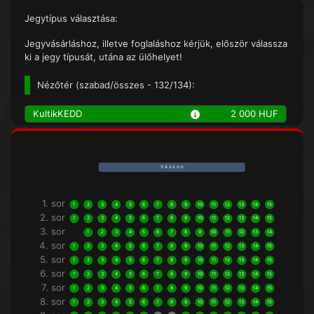
Jegytípus választása:
Jegyvásárláshoz, illetve foglaláshoz kérjük, először válassza
ki a jegy típusát, utána az ülőhelyet!
Nézőtér (
szabad/összes
- 132/134):
KultikKEDD
2 000 HUF
V á s z o n
1. sor
1
2
3
4
5
6
7
8
9
10
11
12
13
14
15
2. sor
1
2
3
4
5
6
7
8
9
10
11
12
13
14
15
3. sor
1
2
3
4
5
6
7
8
9
10
11
12
13
14
4. sor
1
2
3
4
5
6
7
8
9
10
11
12
13
14
15
5. sor
1
2
3
4
5
6
7
8
9
10
11
12
13
14
15
6. sor
1
2
3
4
5
6
7
8
9
10
11
12
13
14
15
7. sor
1
2
3
4
5
6
7
8
9
10
11
12
13
14
15
8. sor
1
2
3
4
5
6
7
8
9
10
11
12
13
14
15