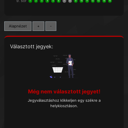
9. sor
1
2
3
4
5
6
7
8
9
10
11
12
13
14
15
Alapnézet
+
-
Választott jegyek:
Még nem választott jegyet!
Jegyválasztáshoz klikkeljen egy székre a
helykiosztáson.