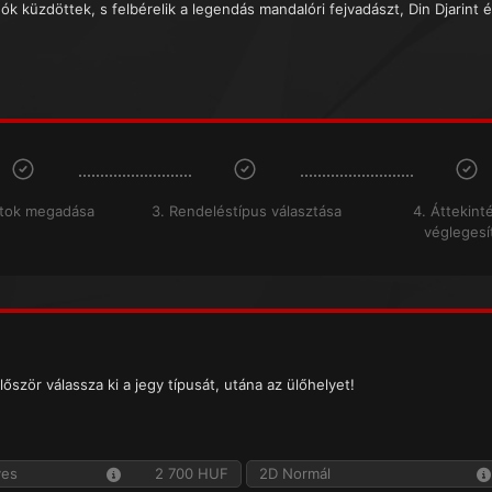
ók küzdöttek, s felbérelik a legendás mandalóri fejvadászt, Din Djarint é
atok megadása
3. Rendeléstípus választása
4. Áttekint
véglegesí
lőször válassza ki a jegy típusát, utána az ülőhelyet!
yes
2 700 HUF
2D Normál