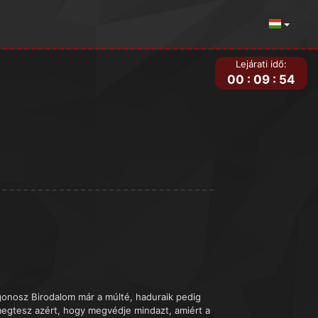
Lejárati idő:
00
:
09
:
54
gonosz Birodalom már a múlté, haduraik pedig
megtesz azért, hogy megvédje mindazt, amiért a