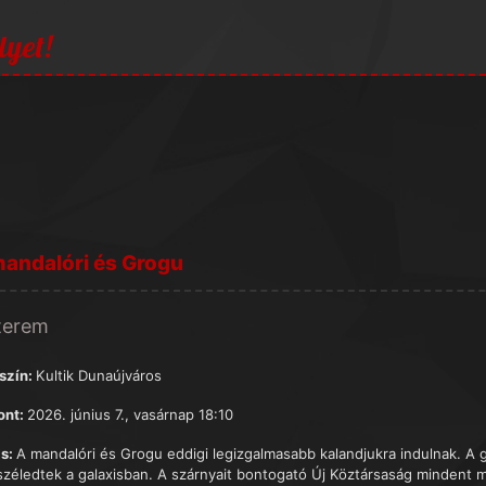
lyet!
andalóri és Grogu
terem
szín:
Kultik Dunaújváros
ont:
2026. június 7., vasárnap 18:10
s:
A mandalóri és Grogu eddigi legizgalmasabb kalandjukra indulnak. A 
széledtek a galaxisban. A szárnyait bontogató Új Köztársaság mindent 