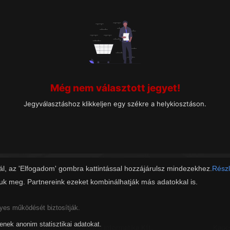
Még nem választott jegyet!
Jegyválasztáshoz klikkeljen egy székre a helykiosztáson.
ál, az 'Elfogadom' gombra kattintással hozzájárulsz mindezekhez.
Részl
juk meg. Partnereink ezeket kombinálhatják más adatokkal is.
lyes működését biztosítják.
tenek anonim statisztikai adatokat.
Copyright 2019 - © Zalaszám Informatika Kft.
Kapc