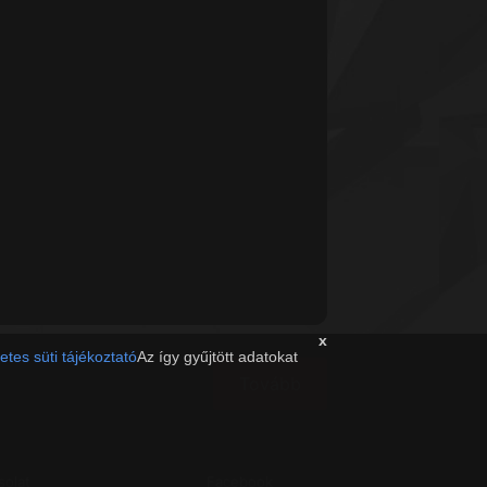
x
etes süti tájékoztató
Az így gyűjtött adatokat
Tovább
solat
Facebook