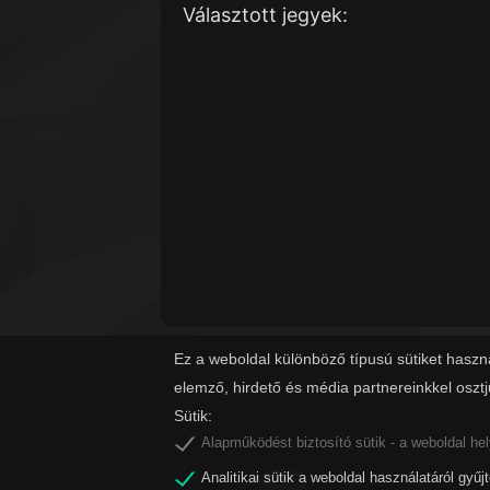
Választott jegyek:
Ez a weboldal különböző típusú sütiket haszn
elemző, hirdető és média partnereinkkel oszt
Sütik:
Alapműködést biztosító sütik - a weboldal he
Analitikai sütik a weboldal használatáról gyűj