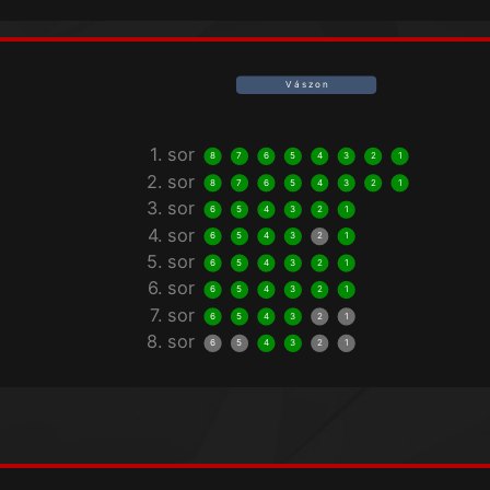
V á s z o n
1. sor
8
7
6
5
4
3
2
1
2. sor
8
7
6
5
4
3
2
1
3. sor
6
5
4
3
2
1
4. sor
6
5
4
3
2
1
5. sor
6
5
4
3
2
1
6. sor
6
5
4
3
2
1
7. sor
6
5
4
3
2
1
8. sor
6
5
4
3
2
1