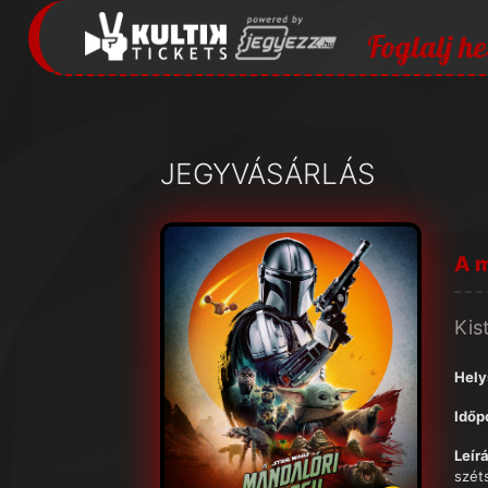
Foglalj he
JEGYVÁSÁRLÁS
A m
Kis
Hely
Időp
Leírá
szét