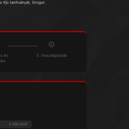
s ifjú tanítványát, Grogut.
és és
5 .Visszaigazolás
tés
3 100 HUF