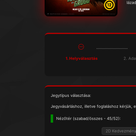
lázad
1. Helyválasztás
2. Ad
Jegytípus választása:
Jegyvásárláshoz, illetve foglaláshoz kérjük, e
Nézőtér (
szabad/összes
- 45/52):
2D Kedvezmén