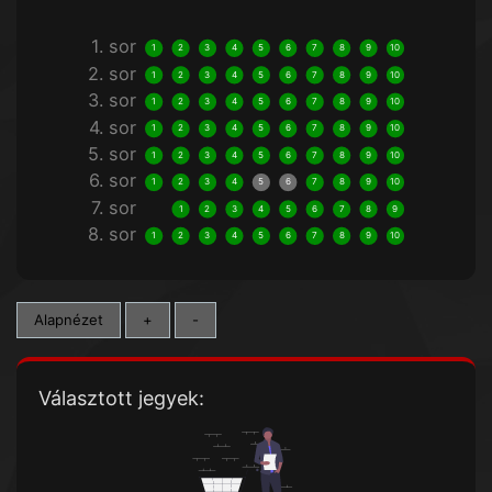
1. sor
1
2
3
4
5
6
7
8
9
10
2. sor
1
2
3
4
5
6
7
8
9
10
3. sor
1
2
3
4
5
6
7
8
9
10
4. sor
1
2
3
4
5
6
7
8
9
10
5. sor
1
2
3
4
5
6
7
8
9
10
6. sor
1
2
3
4
5
6
7
8
9
10
7. sor
1
2
3
4
5
6
7
8
9
8. sor
1
2
3
4
5
6
7
8
9
10
Alapnézet
+
-
Választott jegyek: