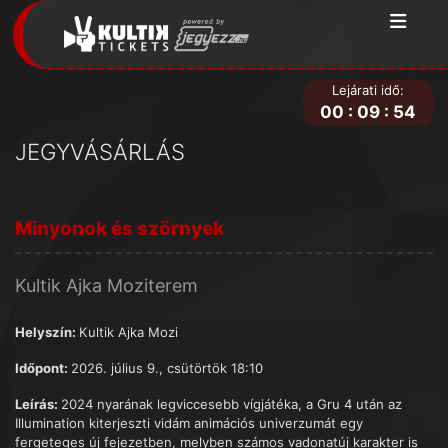
Lejárati idő:
00
:
09
:
54
JEGYVÁSÁRLÁS
Minyonok és szörnyek
Kultik Ajka Moziterem
Helyszín:
Kultik Ajka Mozi
Időpont:
2026. július 9., csütörtök 18:10
Leírás:
2024 nyarának legviccesebb vígjátéka, a Gru 4 után az
Illumination kiterjeszti vidám animációs univerzumát egy
fergeteges új fejezetben, melyben számos vadonatúj karakter is