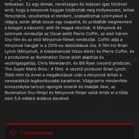
felbukkan. Ez egy lármás, nevetséges és teljesen igaz történet
arról, hogy a minyonok hogyan hódították meg Hollywoodot, lettek
filmsztárok, veszítettek el mindent, szabadítottak szörnyeket a
világra, aztán álltak össze egy csapattá, és próbálták megmenteni
a bolygót a káosztól, amit ők maguk okoztak. A Minyonok és
szörnyek rendezője az Oscar-jelölt Pierre Coffin, az első három
Gru-film és az első Minyonok-filmek rendezője. Coffin adja a
minyonok hangját is a 2010-es debütálásuk óta. A film írói Brian
Lynch (Minyonok, A kiskedvencek titkos élete) és Pierre Coffin, és
a producerei az Illumination Oscar-jelölt alapítója és
vezérigazgatója, Chris Meledandri, és Bill Ryan (vezető producer,
The Super Mario Bros.: A film). A vezető producer Brian Lynch.
Több mint tíz évvel a megalkotásuk után a minyonok lettek a
nemzedékük legikonikusabb karakterei. Világszerte mindenféle
korosztályba tartozó rajongók ismerik és imádják őket, az
Illumination Gru-filmjei és Minyonok-filmjei velük érték el a több
mint 5,6 milliárd dolláros bevételt.
1. Helyválasztás