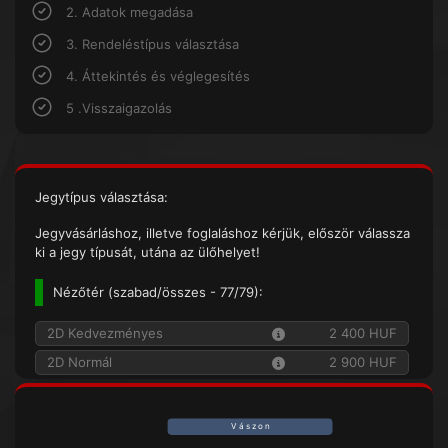
2. Adatok megadása
3. Rendeléstípus választása
4. Áttekintés és véglegesítés
5 .Visszaigazolás
Jegytípus választása:
Jegyvásárláshoz, illetve foglaláshoz kérjük, először válassza
ki a jegy típusát, utána az ülőhelyet!
Nézőtér (
szabad/összes
- 77/79):
2D Kedvezményes
2 400 HUF
2D Normál
2 900 HUF
V á s z o n