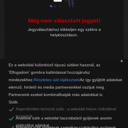
Még nem választott jegyet!
Jegyválasztáshoz klikkeljen egy székre a
helykiosztáson.
x
Ez a weboldal különböző típusú sütiket használ, az
'Elfogadom' gombra kattintással hozzájárulsz
Tovább
mindezekhez.
Részletes süti tájékoztató
Az így gyűjtött adatokat
elemző, hirdető és média partnereinkkel osztjuk meg.
Partnereink ezeket kombinálhatják más adatokkal is.
Sütik:
Alapműködést biztosító sütik - a weboldal helyes működését
biztosítják.
Analitikai sütik a weboldal használatáról gyűjtenek anonim
organw@zalaszam.hu
Facebook
statisztikai adatokat.
Marketing sütik hirdetések személyre szabásához nyújtanak