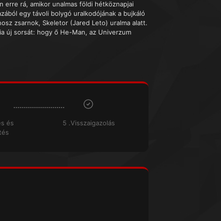
ön erre rá, amikor unalmas földi hétköznapjai
azából egy távoli bolygó uralkodójának a bujkáló
osz zsarnok, Skeletor (Jared Leto) uralma alatt.
dnia új sorsát: hogy ő He-Man, az Univerzum
és és
5 .Visszaigazolás
tés