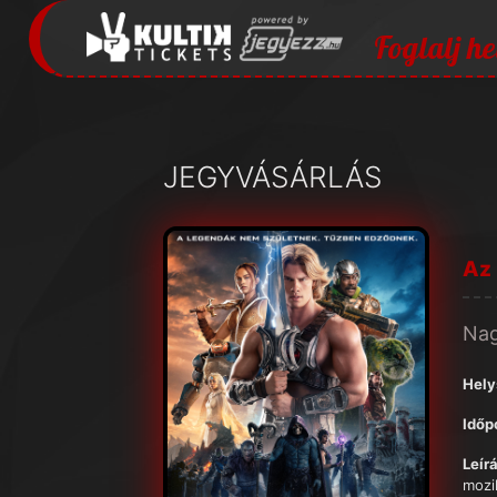
Foglalj he
JEGYVÁSÁRLÁS
Az
Na
Hely
Időp
Leírá
mozi