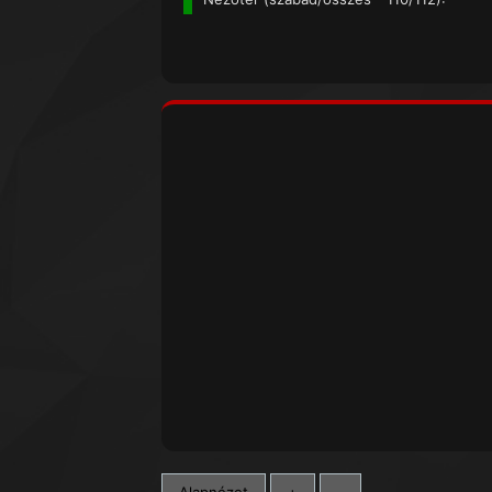
Alapnézet
+
-