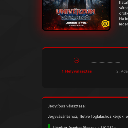
hatal
várat
örök
Ha l
lege
1. Helyválasztás
2. Ad
Jegytípus választása:
Jegyvásárláshoz, illetve foglaláshoz kérjük, e
Nézőtér (
szabad/összes
- 110/112):