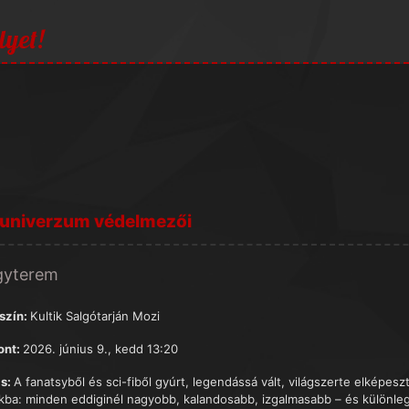
lyet!
 univerzum védelmezői
gyterem
szín:
Kultik Salgótarján Mozi
ont:
2026. június 9., kedd 13:20
s:
A fanatsyből és sci-fiből gyúrt, legendássá vált, világszerte elképes
kba: minden eddiginél nagyobb, kalandosabb, izgalmasabb – és különle