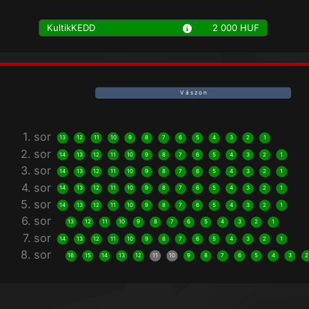
KultikKEDD
2 000 HUF
V á s z o n
1. sor
13
12
11
10
9
8
7
6
5
4
3
2
1
2. sor
14
13
12
11
10
9
8
7
6
5
4
3
2
1
3. sor
14
13
12
11
10
9
8
7
6
5
4
3
2
1
4. sor
14
13
12
11
10
9
8
7
6
5
4
3
2
1
5. sor
14
13
12
11
10
9
8
7
6
5
4
3
2
1
6. sor
13
12
11
10
9
8
7
6
5
4
3
2
1
7. sor
14
13
12
11
10
9
8
7
6
5
4
3
2
1
8. sor
16
15
14
13
12
11
10
9
8
7
6
5
4
3
2