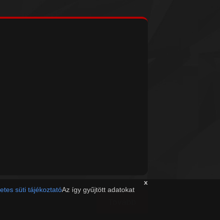
x
etes süti tájékoztató
Az így gyűjtött adatokat
Tovább