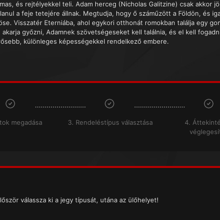
mas, és rejtélyekkel teli. Adam herceg (Nicholas Galitzine) csak akkor j
lanul a feje tetejére állnak. Megtudja, hogy ő száműzött a Földön, és ig
öse. Visszatér Eterniába, ahol egykori otthonát romokban találja egy gon
e akarja győzni, Adamnek szövetségeseket kell találnia, és el kell foga
rősebb, különleges képességekkel rendelkező embere.
atok megadása
3. Rendeléstípus választása
4. Áttekint
véglegesí
lőször válassza ki a jegy típusát, utána az ülőhelyet!