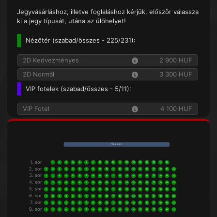
Jegyvásárláshoz, illetve foglaláshoz kérjük, először válassza
ki a jegy típusát, utána az ülőhelyet!
Nézőtér (
szabad/összes
- 225/231):
2D Kedvezményes
2 900 HUF
2D Normál
3 300 HUF
VIP fotelek (
szabad/összes
- 5/11):
VIP Fotel
4 100 HUF
V á s z o n
1. sor
1
2
3
4
5
6
7
8
9
10
11
12
13
14
15
16
17
18
2. sor
1
2
3
4
5
6
7
8
9
10
11
12
13
14
15
16
17
18
19
20
3. sor
1
2
3
4
5
6
7
8
9
10
11
12
13
14
15
16
17
18
19
20
4. sor
1
2
3
4
5
6
7
8
9
10
11
12
13
14
15
16
17
18
19
20
5. sor
1
2
3
4
5
6
7
8
9
10
11
12
13
14
15
16
17
18
19
20
6. sor
1
2
3
4
5
6
7
8
9
10
11
12
13
14
15
16
17
18
19
20
7. sor
1
2
3
4
5
6
7
8
9
10
11
12
13
14
15
16
17
18
19
20
8. sor
1
2
3
4
5
6
7
8
9
10
11
12
13
14
15
16
17
18
19
20