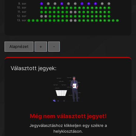
9. sor
1
2
3
4
5
6
7
8
9
10
11
10. sor
1
2
3
4
5
6
7
8
9
10
11
12
13
14
15
16
17
11. sor
1
2
3
4
5
6
7
8
9
10
11
12
13
14
15
16
17
12. sor
1
2
3
4
5
6
7
8
9
10
11
12
13
14
15
16
17
13. sor
1
2
3
4
5
6
7
8
9
10
11
12
13
14
15
16
17
18
19
20
21
22
Alapnézet
+
-
Választott jegyek:
Még nem választott jegyet!
Jegyválasztáshoz klikkeljen egy székre a
helykiosztáson.