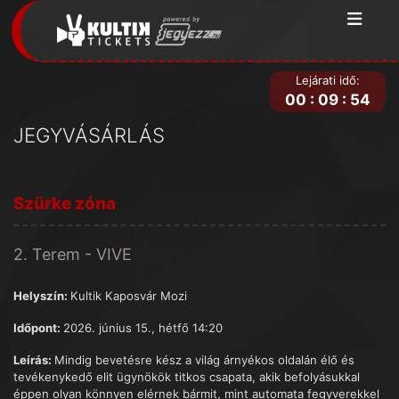
Lejárati idő:
00
:
09
:
54
JEGYVÁSÁRLÁS
Szürke zóna
2. Terem - VIVE
Helyszín:
Kultik Kaposvár Mozi
Időpont:
2026. június 15., hétfő 14:20
Leírás:
Mindig bevetésre kész a világ árnyékos oldalán élő és
tevékenykedő elit ügynökök titkos csapata, akik befolyásukkal
éppen olyan könnyen elérnek bármit, mint automata fegyverekkel