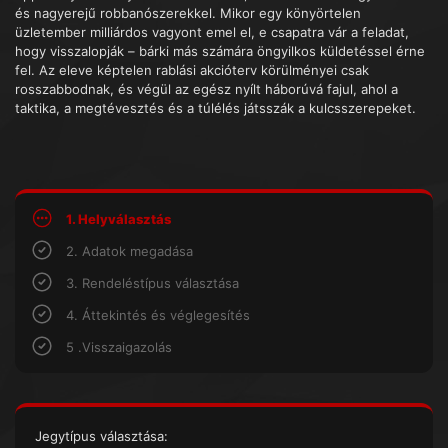
és nagyerejű robbanószerekkel. Mikor egy könyörtelen
üzletember milliárdos vagyont emel el, e csapatra vár a feladat,
hogy visszalopják – bárki más számára öngyilkos küldetéssel érne
fel. Az eleve képtelen rablási akcióterv körülményei csak
rosszabbodnak, és végül az egész nyílt háborúvá fajul, ahol a
taktika, a megtévesztés és a túlélés játsszák a kulcsszerepeket.
1. Helyválasztás
2. Adatok megadása
3. Rendeléstípus választása
4. Áttekintés és véglegesítés
5 .Visszaigazolás
Jegytípus választása: