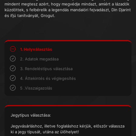
mindent megtesz azért, hogy megvédje mindazt, amiért a lázadók
küzdöttek, s felbérelik a legendás mandalóri fejvadászt, Din Djarint
és ifjú tanítványát, Grogut.
1. Helyválasztás
2. Adatok megadása
3. Rendeléstípus választása
4. Áttekintés és véglegesítés
5 .Visszaigazolás
Jegytípus választása:
Jegyvásárláshoz, illetve foglaláshoz kérjük, először válassza
ki a jegy típusát, utána az ülőhelyet!