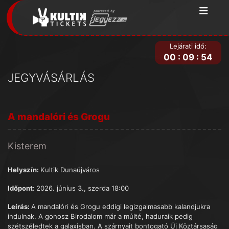
Lejárati idő:
00
:
09
:
54
JEGYVÁSÁRLÁS
A mandalóri és Grogu
Kisterem
Helyszín:
Kultik Dunaújváros
Időpont:
2026. június 3., szerda 18:00
Leírás:
A mandalóri és Grogu eddigi legizgalmasabb kalandjukra
indulnak. A gonosz Birodalom már a múlté, haduraik pedig
szétszéledtek a galaxisban. A szárnyait bontogató Új Köztársaság