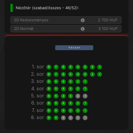
Nézőtér (
szabad/összes
- 46/52):
2D Kedvezményes
2 700 HUF
2D Normál
3 100 HUF
V á s z o n
1. sor
8
7
6
5
4
3
2
1
2. sor
8
7
6
5
4
3
2
1
3. sor
6
5
4
3
2
1
4. sor
6
5
4
3
2
1
5. sor
6
5
4
3
2
1
6. sor
6
5
4
3
2
1
7. sor
6
5
4
3
2
1
8. sor
6
5
4
3
2
1