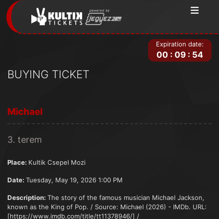
Expiration date:
00
:
09
:
54
BUYING TICKET
Michael
3. terem
Place:
Kultik Csepel Mozi
Date:
Tuesday, May 19, 2026 1:00 PM
Description:
The story of the famous musician Michael Jackson,
known as the King of Pop. / Source: Michael (2026) - IMDb. URL:
[https://www.imdb.com/title/tt11378946/] /