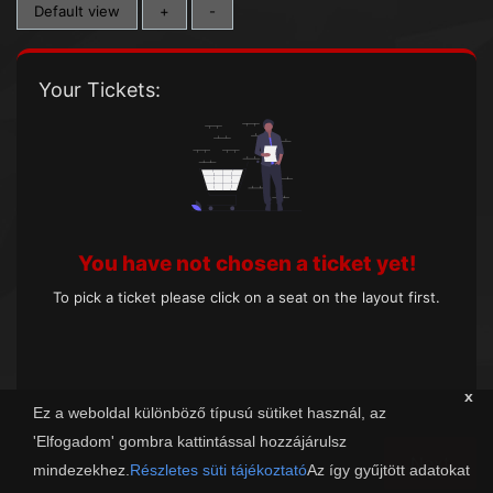
Default view
+
-
Your Tickets:
You have not chosen a ticket yet!
To pick a ticket please click on a seat on the layout first.
x
Ez a weboldal különböző típusú sütiket használ, az
'Elfogadom' gombra kattintással hozzájárulsz
Next
mindezekhez.
Részletes süti tájékoztató
Az így gyűjtött adatokat