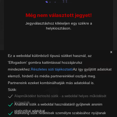
Még nem választott jegyet!
Jegyválasztáshoz klikkeljen egy székre a
helykiosztáson.
x
Ez a weboldal különböző típusú sütiket használ, az
'Elfogadom' gombra kattintással hozzájárulsz
Tovább
mindezekhez.
Részletes süti tájékoztató
Az így gyűjtött adatokat
elemző, hirdető és média partnereinkkel osztjuk meg.
Partnereink ezeket kombinálhatják más adatokkal is.
Sütik:
Alapműködést biztosító sütik - a weboldal helyes működését
biztosítják.
Analitikai sütik a weboldal használatáról gyűjtenek anonim
organw@zalaszam.hu
Facebook
statisztikai adatokat.
Marketing sütik hirdetések személyre szabásához nyújtanak
Kapcsolat
LinkedIn