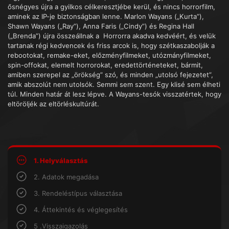
ősnégyes újra a gyilkos célkeresztjébe kerül, és nincs horrorfilm,
aminek az IP-je biztonságban lenne. Marlon Wayans („Kurta”),
Shawn Wayans („Ray”), Anna Faris („Cindy”) és Regina Hall
(„Brenda”) újra összeállnak a Horrorra akadva kedvéért, és velük
tartanak régi kedvencek és friss arcok is, hogy szétkaszabolják a
rebootokat, remake-eket, előzményfilmeket, utózmányfilmeket,
spin-offokat, elemelt horrorokat, eredettörténeteket, bármit,
amiben szerepel az „örökség” szó, és minden „utolsó fejezetet”,
amik abszolút nem utolsók. Semmi sem szent. Egy klisé sem élheti
túl. Minden határ át lesz lépve. A Wayans-tesók visszatértek, hogy
eltöröljék az eltörléskultúrát.
1. Helyválasztás
2. Adatok megadása
3. Rendeléstípus választása
4. Áttekintés és véglegesítés
5 .Visszaigazolás