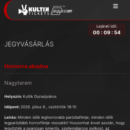
Lejárati idő:
00
:
09
:
54
JEGYVÁSÁRLÁS
Horrorra akadva
Nagyterem
Helyszín:
Kultik Dunaújváros
Időpont:
2026. július 9., csütörtök 18:10
Leírás:
Minden idők leghorrorabb paródiafilmje, minden idők
legparódiább horrorfilmje visszatér! Huszonhat évvel azután, hogy
legyőzték a gyanúsan ismerős, szellemálarcos gyilkost, az