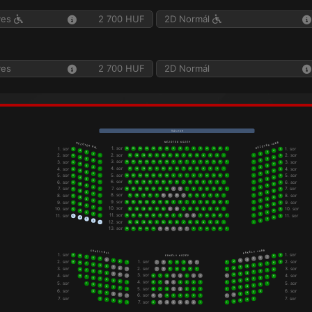
yes
2 700 HUF
2D Normál
yes
2 700 HUF
2D Normál
V á s z o n
N É Z Ő T É R   K Ö Z É P
N É Z Ő T É R   J O B B
N É Z Ő T É R   B A L
1. sor
1. sor
1. sor
16
15
14
13
12
11
10
9
8
7
6
5
4
3
2
1
5
5
4
4
3
3
2
2
2. sor
2. sor
2. sor
1
15
14
13
12
11
10
9
8
7
6
5
4
3
2
1
1
5
5
4
4
3
3
2
2
3. sor
3. sor
3. sor
1
16
15
14
13
12
11
10
9
8
7
6
5
4
3
2
1
1
5
5
4
4
3
3
2
2
4. sor
4. sor
4. sor
1
15
14
13
12
11
10
9
8
7
6
5
4
3
2
1
1
5
5
4
4
3
3
2
2
5. sor
5. sor
5. sor
1
16
15
14
13
12
11
10
9
8
7
6
5
4
3
2
1
1
5
5
4
4
3
3
2
2
6. sor
6. sor
6. sor
1
15
14
13
12
11
10
9
8
7
6
5
4
3
2
1
1
5
5
4
4
3
3
2
2
7. sor
7. sor
7. sor
1
16
15
14
13
12
11
10
9
8
7
6
5
4
3
2
1
1
5
5
4
4
3
3
2
2
8. sor
8. sor
8. sor
1
15
14
13
12
11
10
9
8
7
6
5
4
3
2
1
1
5
5
4
4
3
3
2
2
9. sor
9. sor
9. sor
1
16
15
14
13
12
11
10
9
8
7
6
5
4
3
2
1
1
5
5
4
4
3
3
2
2
10. sor
10. sor
10. sor
1
15
14
13
12
11
10
9
8
7
6
5
4
3
2
1
1
5
5
4
4
3
3
2
2
11. sor
11. sor
11. sor
1
16
15
14
13
12
11
10
9
8
7
6
5
4
3
2
1
1
5
5
4
4
3
3
2
2
12. sor
1
15
14
13
12
11
10
9
8
7
6
5
4
3
2
1
1
13. sor
16
15
14
13
12
11
10
9
8
7
6
5
4
3
2
1
E R K É L Y   J O B B
E R K É L Y   B A L
1. sor
1. sor
E R K É L Y   K Ö Z É P
9
9
8
8
7
7
6
6
5
5
4
4
2. sor
2. sor
3
3
1. sor
2
2
9
9
1
7
6
5
4
3
2
1
1
8
8
7
7
6
6
5
5
4
4
3
3
2. sor
3. sor
3. sor
2
2
1
7
6
5
4
3
2
1
1
8
8
7
7
6
6
5
5
4
4
3
3
3. sor
4. sor
4. sor
2
2
1
8
7
6
5
4
3
2
1
1
8
8
7
7
6
6
5
5
4
4
3
3
4. sor
2
2
5. sor
5. sor
1
8
7
6
5
4
3
2
1
1
7
7
6
6
5
5
4
4
3
3
5. sor
2
2
1
8
7
6
5
4
3
2
1
1
6. sor
6. sor
6
6
5
5
4
4
3
3
6. sor
2
2
1
8
7
6
5
4
3
2
1
1
7. sor
7. sor
5
5
4
4
3
3
7. sor
2
2
1
8
7
6
5
4
3
2
1
1