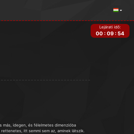
Lejárati idő:
00
:
09
:
54
is más, idegen, és félelmetes dimenzióba
rettenetes, itt semmi sem az, aminek látszik.