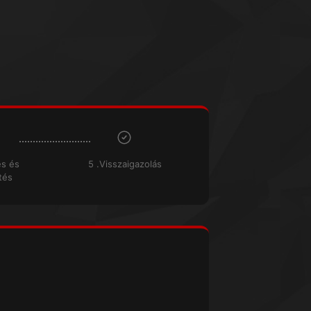
és és
5 .Visszaigazolás
tés