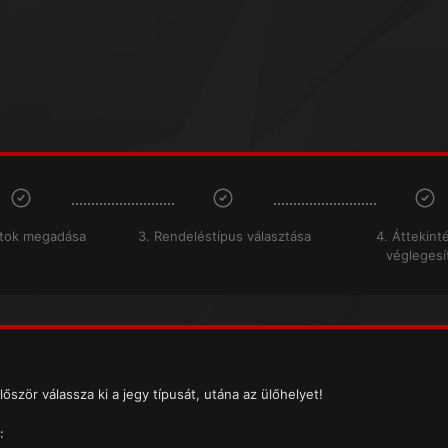
atok megadása
3. Rendeléstípus választása
4. Áttekint
véglegesí
lőször válassza ki a jegy típusát, utána az ülőhelyet!
: