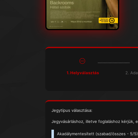
1. Helyválasztás
2. Ad
Jegytípus választása:
Jegyvásárláshoz, illetve foglaláshoz kérjük, e
Akadálymentesített (
szabad/összes
- 5/5)