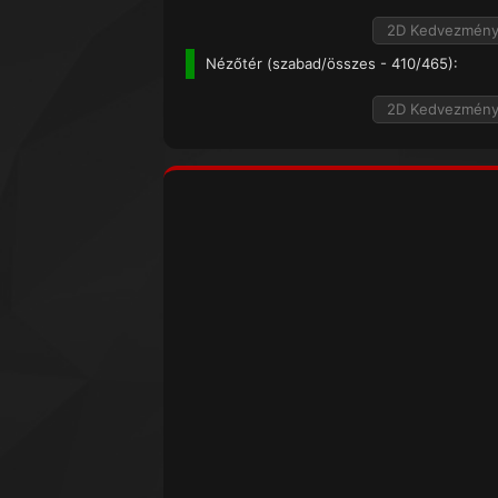
2D Kedvezmén
Nézőtér (
szabad/összes
- 410/465):
2D Kedvezmén