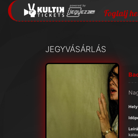
Foglalj he
JEGYVÁSÁRLÁS
Ba
Na
Hely
Időp
Leírá
kala