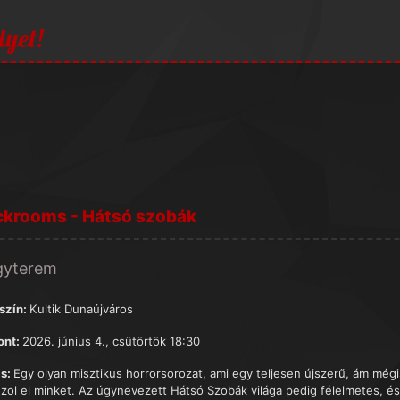
lyet!
ckrooms - Hátsó szobák
gyterem
szín:
Kultik Dunaújváros
ont:
2026. június 4., csütörtök 18:30
s:
Egy olyan misztikus horrorsorozat, ami egy teljesen újszerű, ám még
uzol el minket. Az úgynevezett Hátsó Szobák világa pedig félelmetes, és 