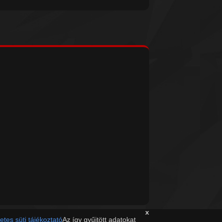
x
etes süti tájékoztató
Az így gyűjtött adatokat