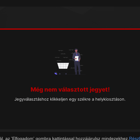
Még nem választott jegyet!
Jegyválasztáshoz klikkeljen egy székre a helykiosztáson.
ál, az 'Elfogadom' gombra kattintással hozzájárulsz mindezekhez.
Részl