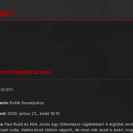
lyet!
tem legjobb száma
terem
szín:
Kultik Dunaújváros
ont:
2026. június 23., kedd 18:15
s:
Paul Rudd és Nick Jones egy fülbemászó vígjátékban! A legtöbb zené
osan tudja. Valaha kicsit többre vágyott, de most már azzal is beéri, h