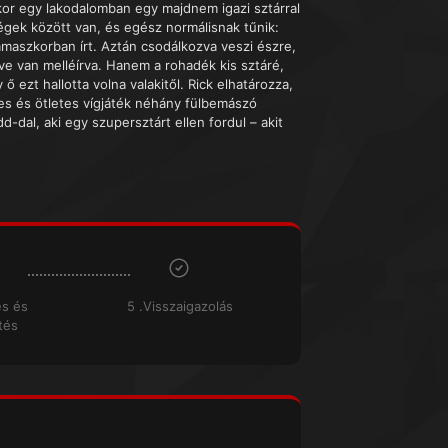
kor egy lakodalomban egy majdnem igazi sztárral
égek között van, és egész normálisnak tűnik:
amaszkorban írt. Aztán csodálkozva veszi észre,
eve van melléírva. Hanem a rohadék kis sztáré,
ő ezt hallotta volna valakitől. Rick elhatározza,
es és ötletes vígjáték néhány fülbemászó
-dal, aki egy szupersztárt ellen fordul – akit
és és
5 .Visszaigazolás
tés