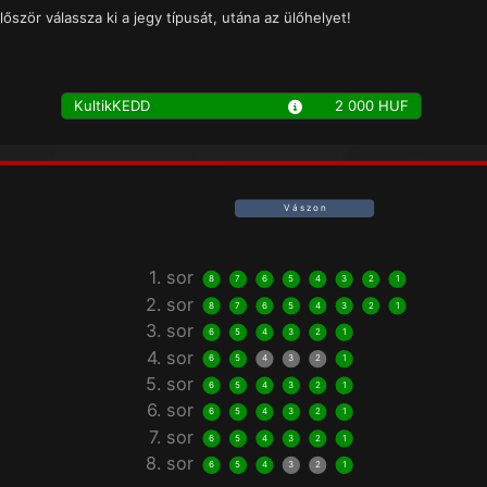
lőször válassza ki a jegy típusát, utána az ülőhelyet!
KultikKEDD
2 000 HUF
V á s z o n
1. sor
8
7
6
5
4
3
2
1
2. sor
8
7
6
5
4
3
2
1
3. sor
6
5
4
3
2
1
4. sor
6
5
4
3
2
1
5. sor
6
5
4
3
2
1
6. sor
6
5
4
3
2
1
7. sor
6
5
4
3
2
1
8. sor
6
5
4
3
2
1