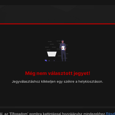
Még nem választott jegyet!
Jegyválasztáshoz klikkeljen egy székre a helykiosztáson.
ál, az 'Elfogadom' gombra kattintással hozzájárulsz mindezekhez.
Részl