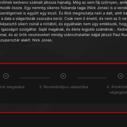
tnőinek kedvenc számait játssza hajnalig. Még az sem fáj szörnyen, ami
rkodik össze. Egy nemrég sikeres fiúbanda tagja (Nick Jonas) is a vend
zenélgetnek is együtt egy kicsit. És Rick megmutatja neki a dalt, amit k
 a dala a slágerlisták csúcsára kerül. Csak nem ő énekli, és nem az ő n
lképesztő sikert csinál a nótából, és egyáltalán nem úgy emlékszik, hogy 
 igazságot szolgáltat. Saját magának, és élete legjobb számának… Kedv
al, és az örök veszteseket mindig utánozhatatlan bájjal játszó Paul Rudd
zupersztár alakít: Nick Jonas.
atok megadása
3. Rendeléstípus választása
4. Áttekint
véglegesí