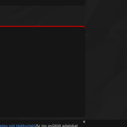
x
etes süti tájékoztató
Az így gyűjtött adatokat