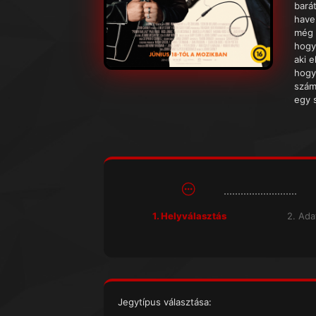
bará
have
még 
hogy
aki e
hogy
számm
egy s
1. Helyválasztás
2. Ad
Jegytípus választása: