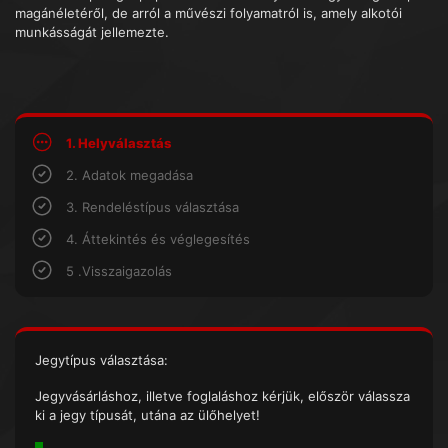
magánéletéről, de arról a művészi folyamatról is, amely alkotói
munkásságát jellemezte.
1. Helyválasztás
2. Adatok megadása
3. Rendeléstípus választása
4. Áttekintés és véglegesítés
5 .Visszaigazolás
Jegytípus választása:
Jegyvásárláshoz, illetve foglaláshoz kérjük, először válassza
ki a jegy típusát, utána az ülőhelyet!