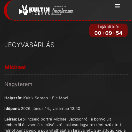
Lejárati idő:
00
:
09
:
54
JEGYVÁSÁRLÁS
Michael
Nagyterem
Helyszín:
Kultik Sopron - Elit Mozi
Időpont:
2026. június 14., vasárnap 13:40
Leírás:
Lebilincselő portré Michael Jacksonról, a bonyolult
emberről és zseniális művészről, aki csodagyerekként született,
felnőttként pedig a pop vitathatatlan királya lett. Egy átfogó kép a