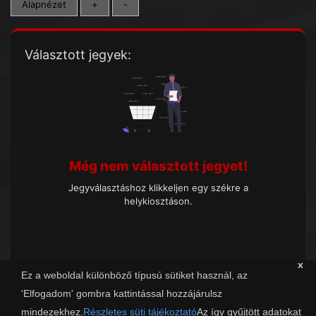
Alapnézet
+
-
Választott jegyek:
Még nem választott jegyet!
Jegyválasztáshoz klikkeljen egy székre a
helykiosztáson.
x
Ez a weboldal különböző típusú sütiket használ, az
'Elfogadom' gombra kattintással hozzájárulsz
Tovább
mindezekhez.
Részletes süti tájékoztató
Az így gyűjtött adatokat