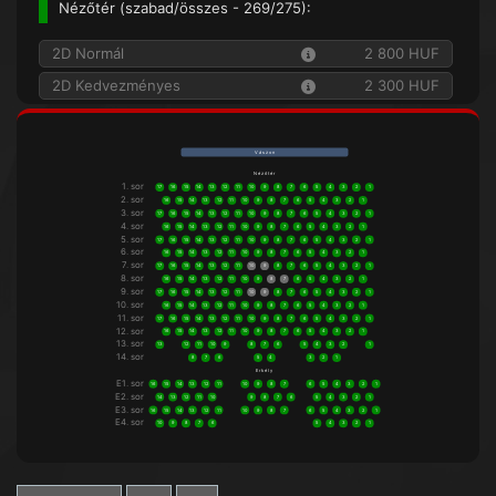
Nézőtér (
szabad/összes
- 269/275):
2D Normál
2 800 HUF
2D Kedvezményes
2 300 HUF
V á s z o n
N é z ő t é r
1. sor
17
16
15
14
13
12
11
10
9
8
7
6
5
4
3
2
1
2. sor
16
15
14
13
12
11
10
9
8
7
6
5
4
3
2
1
3. sor
17
16
15
14
13
12
11
10
9
8
7
6
5
4
3
2
1
4. sor
16
15
14
13
12
11
10
9
8
7
6
5
4
3
2
1
5. sor
17
16
15
14
13
12
11
10
9
8
7
6
5
4
3
2
1
6. sor
16
15
14
13
12
11
10
9
8
7
6
5
4
3
2
1
7. sor
17
16
15
14
13
12
11
10
9
8
7
6
5
4
3
2
1
8. sor
16
15
14
13
12
11
10
9
8
7
6
5
4
3
2
1
9. sor
17
16
15
14
13
12
11
10
9
8
7
6
5
4
3
2
1
10. sor
16
15
14
13
12
11
10
9
8
7
6
5
4
3
2
1
11. sor
17
16
15
14
13
12
11
10
9
8
7
6
5
4
3
2
1
12. sor
16
15
14
13
12
11
10
9
8
7
6
5
4
3
2
1
13. sor
13
12
11
10
9
8
7
6
5
4
3
2
1
14. sor
8
7
6
5
4
3
2
1
E r k é l y
E1. sor
16
15
14
13
12
11
10
9
8
7
6
5
4
3
2
1
E2. sor
14
13
12
11
10
9
8
7
6
5
4
3
2
1
E3. sor
16
15
14
13
12
11
10
9
8
7
6
5
4
3
2
1
E4. sor
10
9
8
7
6
5
4
3
2
1