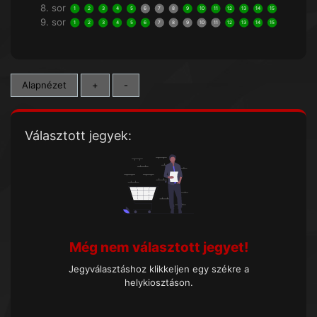
8. sor
1
2
3
4
5
6
7
8
9
10
11
12
13
14
15
9. sor
1
2
3
4
5
6
7
8
9
10
11
12
13
14
15
Alapnézet
+
-
Választott jegyek:
Még nem választott jegyet!
Jegyválasztáshoz klikkeljen egy székre a
helykiosztáson.