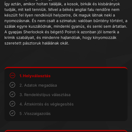
Így aztán, amikor holtan találják, a kosok, birkák és kisbárányok
tudják, mit kell tenniük. Mivel a békés angliai falu rendőre nem
készült fel ilyen rendkívüli helyzetre, ők maguk látnak neki a
nyomozásnak. És nem csalt a szimatuk: valóban bűntény történt, a
szálak egyre kuszálódnak, mindenki gyanús, és senki sem ártatlan.
A gyapjas Sherlockok és bégető Poirot-k azonban jól ismerik a
krimik szabályait, és mindenre hajlandóak, hogy kinyomozzák
szeretett pásztoruk halálának okát.
1. Helyválasztás
2. Adatok megadása
3. Rendeléstípus választása
4. Áttekintés és véglegesítés
5 .Visszaigazolás