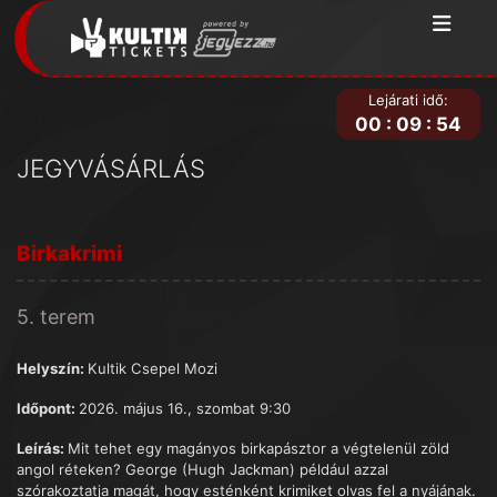
Lejárati idő:
00
:
09
:
54
JEGYVÁSÁRLÁS
Birkakrimi
5. terem
Helyszín:
Kultik Csepel Mozi
Időpont:
2026. május 16., szombat 9:30
Leírás:
Mit tehet egy magányos birkapásztor a végtelenül zöld
angol réteken? George (Hugh Jackman) például azzal
szórakoztatja magát, hogy esténként krimiket olvas fel a nyájának.