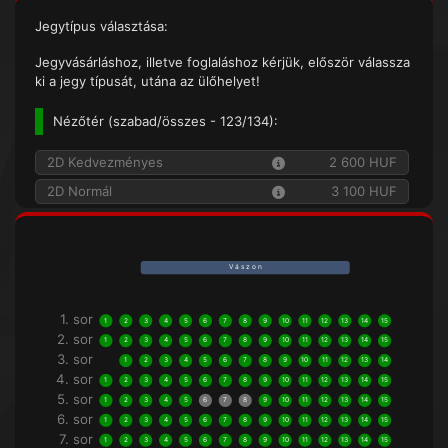
Jegytípus választása:
Jegyvásárláshoz, illetve foglaláshoz kérjük, először válassza
ki a jegy típusát, utána az ülőhelyet!
Nézőtér (
szabad/összes
- 123/134):
2D Kedvezményes
2 600 HUF
2D Normál
3 100 HUF
V á s z o n
1. sor
1
2
3
4
5
6
7
8
9
10
11
12
13
14
15
2. sor
1
2
3
4
5
6
7
8
9
10
11
12
13
14
15
3. sor
1
2
3
4
5
6
7
8
9
10
11
12
13
14
4. sor
1
2
3
4
5
6
7
8
9
10
11
12
13
14
15
5. sor
1
2
3
4
5
6
7
8
9
10
11
12
13
14
15
6. sor
1
2
3
4
5
6
7
8
9
10
11
12
13
14
15
7. sor
1
2
3
4
5
6
7
8
9
10
11
12
13
14
15