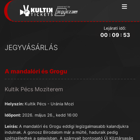
Lejárati idő:
00
:
09
:
53
JEGYVÁSÁRLÁS
A mandalóri és Grogu
Kultik Pécs Moziterem
Helyszín:
Kultik Pécs - Uránia Mozi
Időpont:
2026. május 26., kedd 16:00
Leírás:
A mandalóri és Grogu eddigi legizgalmasabb kalandjukra
indulnak. A gonosz Birodalom már a múlté, haduraik pedig
szétszéledtek a galaxisban. A szárnyait bontogató Új Köztársaság