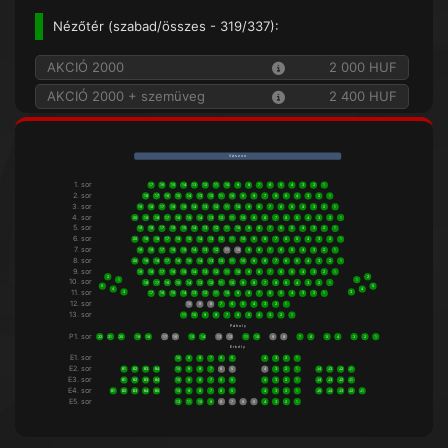
Nézőtér (
szabad/összes
- 319/337):
AKCIÓ 2000
2 000 HUF
AKCIÓ 2000 + szemüveg
2 400 HUF
V á s z o n
1. sor
17
16
15
14
13
12
11
10
9
8
7
6
5
4
3
2
1
2. sor
18
17
16
15
14
13
12
11
10
9
8
7
6
5
4
3
2
1
3. sor
19
18
17
16
15
14
13
12
11
10
9
8
7
6
5
4
3
2
1
4. sor
20
19
18
17
16
15
14
13
12
11
10
9
8
7
6
5
4
3
2
1
5. sor
19
18
17
16
15
14
13
12
11
10
9
8
7
6
5
4
3
2
1
6. sor
20
19
18
17
16
15
14
13
12
11
10
9
8
7
6
5
4
3
2
1
7. sor
19
18
17
16
15
14
13
12
11
10
9
8
7
6
5
4
3
2
1
8. sor
20
19
18
17
16
15
14
13
12
11
10
9
8
7
6
5
4
3
2
1
9. sor
19
18
17
16
15
14
13
12
11
10
9
8
7
6
5
4
3
2
1
2
2
10. sor
1
1
18
17
16
15
14
13
12
11
10
9
8
7
6
5
4
3
2
1
5
5
4
4
11. sor
3
3
17
16
15
14
13
12
11
10
9
8
7
6
5
4
3
2
1
12. sor
10
9
8
7
6
5
4
3
2
1
13. sor
11
10
9
8
7
6
5
4
3
2
1
P á h o l y
P1. sor
22
21
20
19
18
17
16
15
14
13
12
11
10
9
8
7
6
5
4
3
2
1
E r k é l y
E1. sor
10
9
8
7
6
5
4
3
2
1
E2. sor
B1
B2
B3
B4
10
9
8
7
6
5
4
3
2
1
J4
J3
J2
J1
E3. sor
B1
B2
B3
B4
10
9
8
7
6
5
4
3
2
1
J4
J3
J2
J1
E4. sor
B1
B2
B3
B4
B5
10
9
8
7
6
5
4
3
2
1
J5
J4
J3
J2
J1
E5. sor
12
11
10
9
8
7
6
5
4
3
2
1