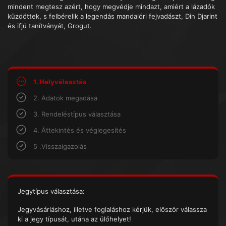
mindent megtesz azért, hogy megvédje mindazt, amiért a lázadók
küzdöttek, s felbérelik a legendás mandalóri fejvadászt, Din Djarint
és ifjú tanítványát, Grogut.
1. Helyválasztás
2. Adatok megadása
3. Rendeléstípus választása
4. Áttekintés és véglegesítés
5 .Visszaigazolás
Jegytípus választása:
Jegyvásárláshoz, illetve foglaláshoz kérjük, először válassza
ki a jegy típusát, utána az ülőhelyet!