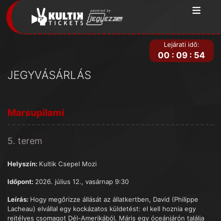
Lejárati idő:
00
:
09
:
54
JEGYVÁSÁRLÁS
Marsupilami
5. terem
Helyszín:
Kultik Csepel Mozi
Időpont:
2026. július 12., vasárnap 9:30
Leírás:
Hogy megőrizze állását az állatkertben, David (Philippe
Lacheau) elvállal egy kockázatos küldetést: el kell hoznia egy
rejtélyes csomagot Dél-Amerikából. Máris egy óceánjárón találja