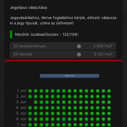
Jegytípus választása:
Jegyvásárláshoz, illetve foglaláshoz kérjük, először válassza
ki a jegy típusát, utána az ülőhelyet!
Nézőtér (
szabad/összes
- 132/134):
2D Kedvezményes
2 600 HUF
2D Normál
3 100 HUF
V á s z o n
1. sor
1
2
3
4
5
6
7
8
9
10
11
12
13
14
15
2. sor
1
2
3
4
5
6
7
8
9
10
11
12
13
14
15
3. sor
1
2
3
4
5
6
7
8
9
10
11
12
13
14
4. sor
1
2
3
4
5
6
7
8
9
10
11
12
13
14
15
5. sor
1
2
3
4
5
6
7
8
9
10
11
12
13
14
15
6. sor
1
2
3
4
5
6
7
8
9
10
11
12
13
14
15
7. sor
1
2
3
4
5
6
7
8
9
10
11
12
13
14
15