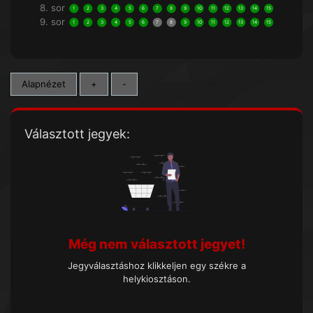
8. sor
1
2
3
4
5
6
7
8
9
10
11
12
13
14
15
9. sor
1
2
3
4
5
6
7
8
9
10
11
12
13
14
15
Alapnézet
+
-
Választott jegyek:
Még nem választott jegyet!
Jegyválasztáshoz klikkeljen egy székre a
helykiosztáson.