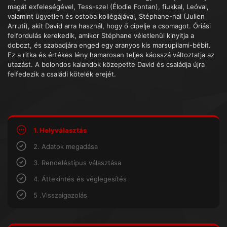
magát exfeleségével, Tess-szel (Élodie Fontan), fiukkal, Leóval,
valamint ügyetlen és ostoba kollégájával, Stéphane-nal (Julien
Arruti), akit David arra használ, hogy ő cipelje a csomagot. Óriási
felfordulás kerekedik, amikor Stéphane véletlenül kinyitja a
dobozt, és szabadjára enged egy aranyos kis marsupilami-bébit.
Ez a ritka és értékes lény hamarosan teljes káosszá változtatja az
utazást. A bolondos kalandok közepette David és családja újra
felfedezik a családi kötelék erejét.
1. Helyválasztás
2. Adatok megadása
3. Rendeléstípus választása
4. Áttekintés és véglegesítés
5 .Visszaigazolás