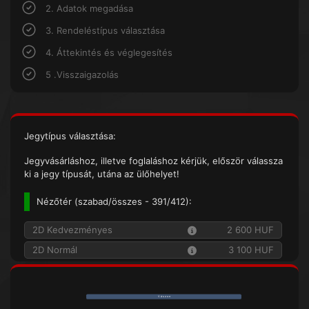
2. Adatok megadása
3. Rendeléstípus választása
4. Áttekintés és véglegesítés
5 .Visszaigazolás
Jegytípus választása:
Jegyvásárláshoz, illetve foglaláshoz kérjük, először válassza
ki a jegy típusát, utána az ülőhelyet!
Nézőtér (
szabad/összes
- 391/412):
2D Kedvezményes
2 600 HUF
2D Normál
3 100 HUF
V á s z o n