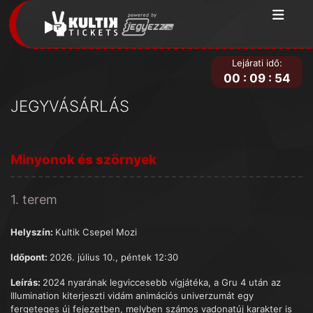
Lejárati idő:
00
:
09
:
54
JEGYVÁSÁRLÁS
Minyonok és szörnyek
1. terem
Helyszín:
Kultik Csepel Mozi
Időpont:
2026. július 10., péntek 12:30
Leírás:
2024 nyarának legviccesebb vígjátéka, a Gru 4 után az
Illumination kiterjeszti vidám animációs univerzumát egy
fergeteges új fejezetben, melyben számos vadonatúj karakter is