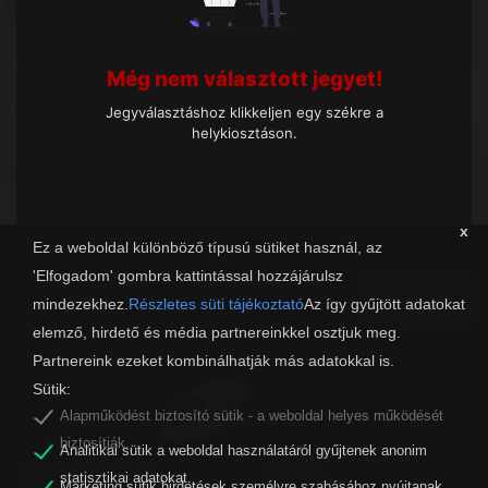
Még nem választott jegyet!
Jegyválasztáshoz klikkeljen egy székre a
helykiosztáson.
x
Ez a weboldal különböző típusú sütiket használ, az
'Elfogadom' gombra kattintással hozzájárulsz
Tovább
mindezekhez.
Részletes süti tájékoztató
Az így gyűjtött adatokat
elemző, hirdető és média partnereinkkel osztjuk meg.
Partnereink ezeket kombinálhatják más adatokkal is.
Sütik:
Alapműködést biztosító sütik - a weboldal helyes működését
biztosítják.
Analitikai sütik a weboldal használatáról gyűjtenek anonim
organw@zalaszam.hu
Facebook
statisztikai adatokat.
Marketing sütik hirdetések személyre szabásához nyújtanak