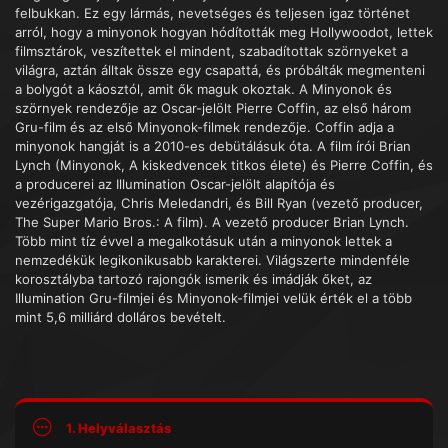
felbukkan. Ez egy lármás, nevetséges és teljesen igaz történet
arról, hogy a minyonok hogyan hódították meg Hollywoodot, lettek
filmsztárok, veszítettek el mindent, szabadítottak szörnyeket a
világra, aztán álltak össze egy csapattá, és próbálták megmenteni
a bolygót a káosztól, amit ők maguk okoztak. A Minyonok és
szörnyek rendezője az Oscar-jelölt Pierre Coffin, az első három
Gru-film és az első Minyonok-filmek rendezője. Coffin adja a
minyonok hangját is a 2010-es debütálásuk óta. A film írói Brian
Lynch (Minyonok, A kiskedvencek titkos élete) és Pierre Coffin, és
a producerei az Illumination Oscar-jelölt alapítója és
vezérigazgatója, Chris Meledandri, és Bill Ryan (vezető producer,
The Super Mario Bros.: A film). A vezető producer Brian Lynch.
Több mint tíz évvel a megalkotásuk után a minyonok lettek a
nemzedékük legikonikusabb karakterei. Világszerte mindenféle
korosztályba tartozó rajongók ismerik és imádják őket, az
Illumination Gru-filmjei és Minyonok-filmjei velük érték el a több
mint 5,6 milliárd dolláros bevételt.
1. Helyválasztás