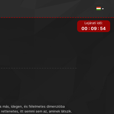
Lejárati idő:
00
:
09
:
54
is más, idegen, és félelmetes dimenzióba
rettenetes, itt semmi sem az, aminek látszik.