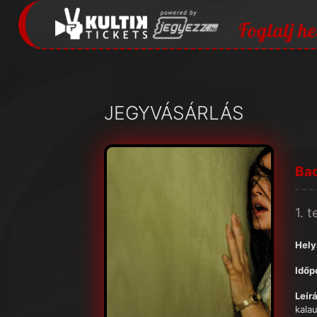
Foglalj he
JEGYVÁSÁRLÁS
Ba
1. 
Hely
Időp
Leírá
kala