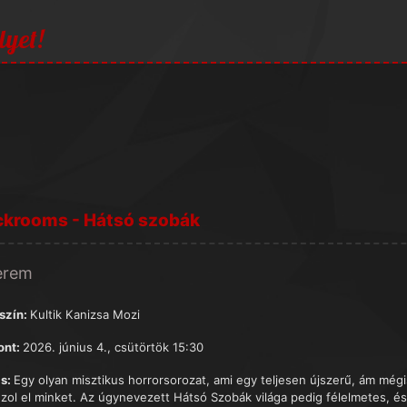
lyet!
ckrooms - Hátsó szobák
terem
szín:
Kultik Kanizsa Mozi
ont:
2026. június 4., csütörtök 15:30
s:
Egy olyan misztikus horrorsorozat, ami egy teljesen újszerű, ám még
uzol el minket. Az úgynevezett Hátsó Szobák világa pedig félelmetes, és 