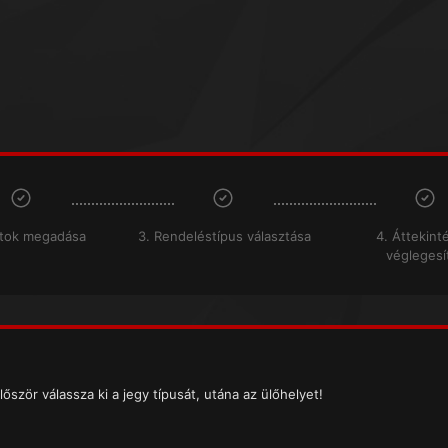
atok megadása
3. Rendeléstípus választása
4. Áttekint
véglegesí
lőször válassza ki a jegy típusát, utána az ülőhelyet!