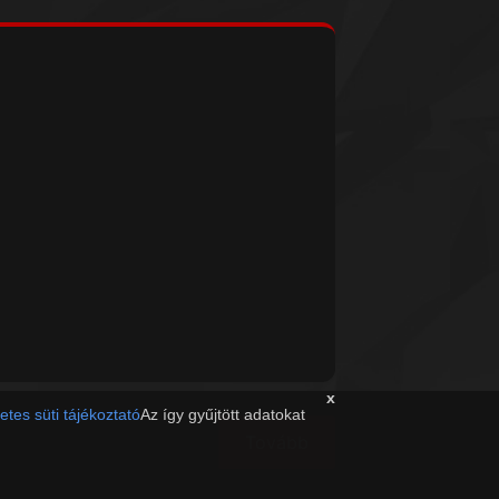
x
etes süti tájékoztató
Az így gyűjtött adatokat
Tovább