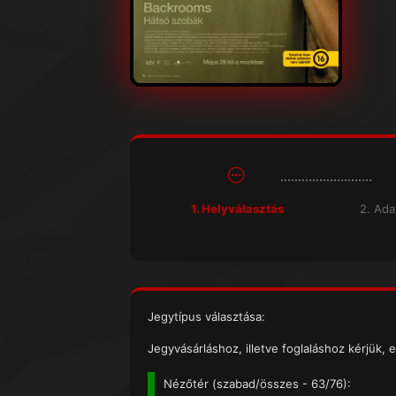
1. Helyválasztás
2. Ad
Jegytípus választása:
Jegyvásárláshoz, illetve foglaláshoz kérjük, e
Nézőtér (
szabad/összes
- 63/76):