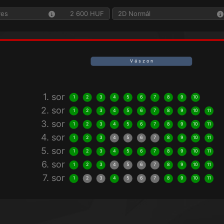
yes
2 600 HUF
2D Normál
V á s z o n
1. sor
1
2
3
4
5
6
7
8
9
10
2. sor
1
2
3
4
5
6
7
8
9
10
11
3. sor
1
2
3
4
5
6
7
8
9
10
11
4. sor
1
2
3
4
5
6
7
8
9
10
11
5. sor
1
2
3
4
5
6
7
8
9
10
11
6. sor
1
2
3
4
5
6
7
8
9
10
11
7. sor
1
2
3
4
5
6
7
8
9
10
11