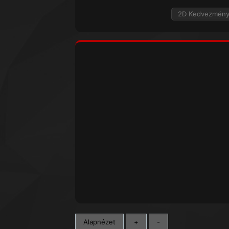
2D Kedvezmén
Alapnézet
+
-