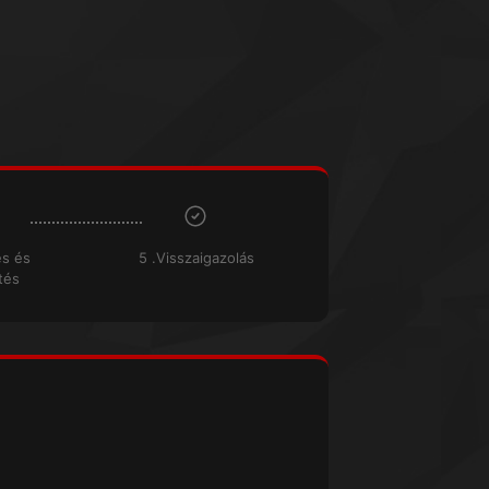
és és
5 .Visszaigazolás
tés