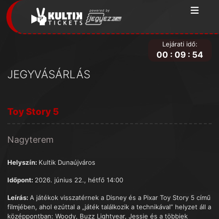
Lejárati idő:
00
:
09
:
54
JEGYVÁSÁRLÁS
Toy Story 5
Nagyterem
Helyszín:
Kultik Dunaújváros
Időpont:
2026. június 22., hétfő 14:00
Leírás:
A játékok visszatérnek a Disney és a Pixar Toy Story 5 című
filmjében, ahol ezúttal a „játék találkozik a technikával” helyzet áll a
középpontban: Woody, Buzz Lightyear, Jessie és a többiek