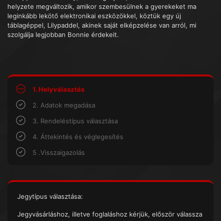
helyzete megváltozik, amikor szembesülnek a gyerekeket ma
leginkább lekötő elektronikai eszközökkel, köztük egy új
táblagéppel, Lilypaddel, akinek saját elképzelése van arról, mi
szolgálja legjobban Bonnie érdekeit.
1. Helyválasztás
2. Adatok megadása
3. Rendeléstípus választása
4. Áttekintés és véglegesítés
5 .Visszaigazolás
Jegytípus választása:
Jegyvásárláshoz, illetve foglaláshoz kérjük, először válassza