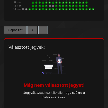
11. sor
1
2
3
4
5
6
7
8
9
10
11
12
13
14
15
16
17
12. sor
1
2
3
4
5
6
7
8
9
10
11
12
13
14
15
16
17
13. sor
1
2
3
4
5
6
7
8
9
10
11
12
13
14
15
16
17
18
19
20
21
22
Alapnézet
+
-
Választott jegyek:
Még nem választott jegyet!
Jegyválasztáshoz klikkeljen egy székre a
helykiosztáson.