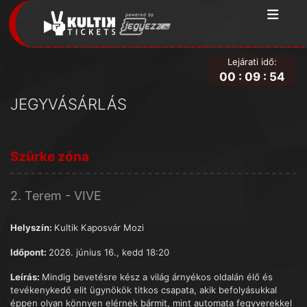
Lejárati idő:
00
:
09
:
54
JEGYVÁSÁRLÁS
Szürke zóna
2. Terem - VIVE
Helyszín:
Kultik Kaposvár Mozi
Időpont:
2026. június 16., kedd 18:20
Leírás:
Mindig bevetésre kész a világ árnyékos oldalán élő és
tevékenykedő elit ügynökök titkos csapata, akik befolyásukkal
éppen olyan könnyen elérnek bármit, mint automata fegyverekkel