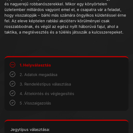
és nagyerejű robbanószerekkel. Mikor egy könyörtelen
üzletember milliárdos vagyont emel el, e csapatra vár a feladat,
hogy visszalopják – bárki más számára öngyilkos küldetéssel érne
fel. Az eleve képtelen rablási akcióterv körülményei csak
rosszabbodnak, és végül az egész nyílt háborúvá fajul, ahol a
taktika, a megtévesztés és a túlélés játsszák a kulcsszerepeket.
1. Helyválasztás
2. Adatok megadása
3. Rendeléstípus választása
4. Áttekintés és véglegesítés
5 .Visszaigazolás
Jegytípus választása: