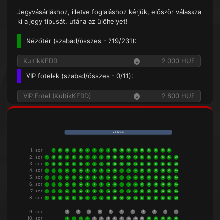
Jegyvásárláshoz, illetve foglaláshoz kérjük, először válassza
ki a jegy típusát, utána az ülőhelyet!
Nézőtér (
szabad/összes
- 219/231):
KultikKEDD
2 000 HUF
VIP fotelek (
szabad/összes
- 0/11):
VIP Fotel (KultikKEDD)
2 800 HUF
V á s z o n
1. sor
1
2
3
4
5
6
7
8
9
10
11
12
13
14
15
16
17
18
2. sor
1
2
3
4
5
6
7
8
9
10
11
12
13
14
15
16
17
18
19
20
3. sor
1
2
3
4
5
6
7
8
9
10
11
12
13
14
15
16
17
18
19
20
4. sor
1
2
3
4
5
6
7
8
9
10
11
12
13
14
15
16
17
18
19
20
5. sor
1
2
3
4
5
6
7
8
9
10
11
12
13
14
15
16
17
18
19
20
6. sor
1
2
3
4
5
6
7
8
9
10
11
12
13
14
15
16
17
18
19
20
7. sor
1
2
3
4
5
6
7
8
9
10
11
12
13
14
15
16
17
18
19
20
8. sor
1
2
3
4
5
6
7
8
9
10
11
12
13
14
15
16
17
18
19
20
9. sor
1
2
3
4
5
6
7
8
9
10
11
10. sor
1
2
3
4
5
6
7
8
9
10
11
12
13
14
15
16
17