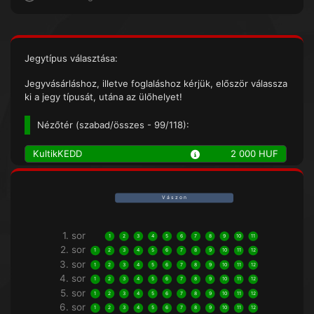
Jegytípus választása:
Jegyvásárláshoz, illetve foglaláshoz kérjük, először válassza
ki a jegy típusát, utána az ülőhelyet!
Nézőtér (
szabad/összes
- 99/118):
KultikKEDD
2 000 HUF
V á s z o n
1. sor
1
2
3
4
5
6
7
8
9
10
11
2. sor
1
2
3
4
5
6
7
8
9
10
11
12
3. sor
1
2
3
4
5
6
7
8
9
10
11
12
4. sor
1
2
3
4
5
6
7
8
9
10
11
12
5. sor
1
2
3
4
5
6
7
8
9
10
11
12
6. sor
1
2
3
4
5
6
7
8
9
10
11
12