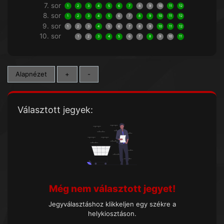
7. sor
1
2
3
4
5
6
7
8
9
10
11
12
8. sor
1
2
3
4
5
6
7
8
9
10
11
12
9. sor
1
2
3
4
5
6
7
8
9
10
11
12
10. sor
1
2
3
4
5
6
7
8
9
10
11
Alapnézet
+
-
Választott jegyek:
Még nem választott jegyet!
Jegyválasztáshoz klikkeljen egy székre a
helykiosztáson.