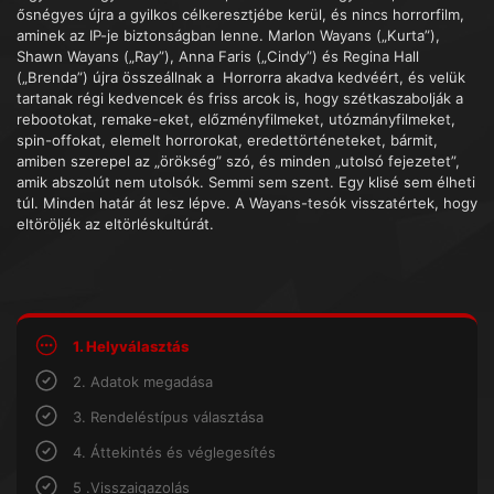
ősnégyes újra a gyilkos célkeresztjébe kerül, és nincs horrorfilm,
aminek az IP-je biztonságban lenne. Marlon Wayans („Kurta”),
Shawn Wayans („Ray”), Anna Faris („Cindy”) és Regina Hall
(„Brenda”) újra összeállnak a Horrorra akadva kedvéért, és velük
tartanak régi kedvencek és friss arcok is, hogy szétkaszabolják a
rebootokat, remake-eket, előzményfilmeket, utózmányfilmeket,
spin-offokat, elemelt horrorokat, eredettörténeteket, bármit,
amiben szerepel az „örökség” szó, és minden „utolsó fejezetet”,
amik abszolút nem utolsók. Semmi sem szent. Egy klisé sem élheti
túl. Minden határ át lesz lépve. A Wayans-tesók visszatértek, hogy
eltöröljék az eltörléskultúrát.
1. Helyválasztás
2. Adatok megadása
3. Rendeléstípus választása
4. Áttekintés és véglegesítés
5 .Visszaigazolás