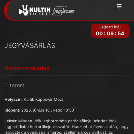
Lejárati idő:
00
:
09
:
54
JEGYVÁSÁRLÁS
Horrorra akadva
1. terem
Helyszín:
Kultik Kaposvár Mozi
Időpont:
2026. június 16., kedd 18:30
Leírás:
Minden idők leghorrorabb paródiafilmje, minden idők
legparódiább horrorfilmje visszatér! Huszonhat évvel azután, hogy
legyőzték a gyanúsan ismerős, szellemálarcos gyilkost, az