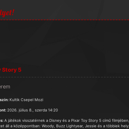
lyet!
 Story 5
terem
szín:
Kultik Csepel Mozi
ont:
2026. július 8., szerda 14:20
s:
A játékok visszatérnek a Disney és a Pixar Toy Story 5 című filmjében, 
zet áll a középpontban: Woody, Buzz Lightyear, Jessie és a többiek hel