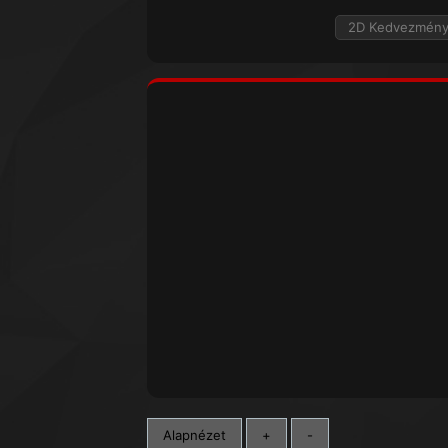
2D Kedvezmén
Alapnézet
+
-