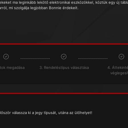
ekeket ma leginkább lekötő elektronikai eszközökkel, köztük egy új tábla
rról, mi szolgálja legjobban Bonnie érdekeit.
atok megadása
3. Rendeléstípus választása
4. Áttekint
véglegesí
lőször válassza ki a jegy típusát, utána az ülőhelyet!