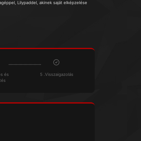
géppel, Lilypaddel, akinek saját elképzelése
és és
5 .Visszaigazolás
tés