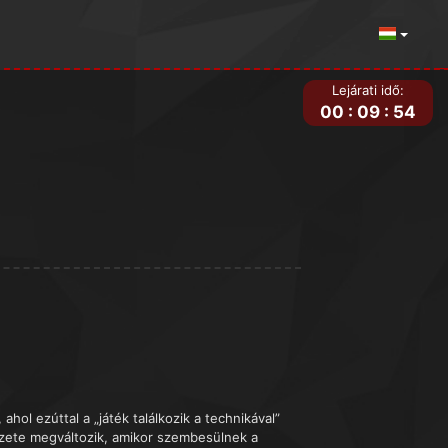
Lejárati idő:
00
:
09
:
54
ahol ezúttal a „játék találkozik a technikával”
yzete megváltozik, amikor szembesülnek a