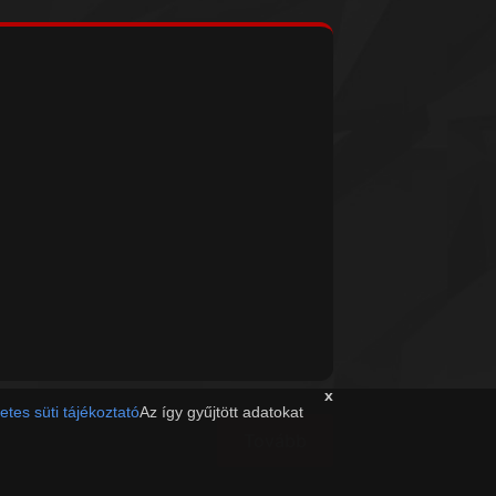
x
etes süti tájékoztató
Az így gyűjtött adatokat
Tovább