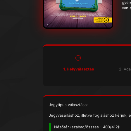
gyer
van a
1. Helyválasztás
2. Ad
Jegytípus választása:
Jegyvásárláshoz, illetve foglaláshoz kérjük, e
Nézőtér (
szabad/összes
- 400/412):