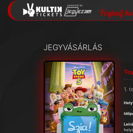
Foglalj he
JEGYVÁSÁRLÁS
Toy
1. 
Hely
Időp
Leírá
hely