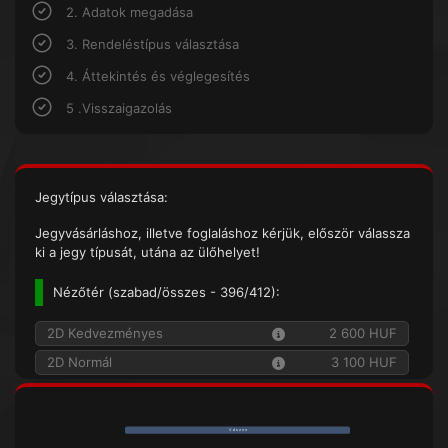
2. Adatok megadása
3. Rendeléstípus választása
4. Áttekintés és véglegesítés
5 .Visszaigazolás
Jegytípus választása:
Jegyvásárláshoz, illetve foglaláshoz kérjük, először válassza
ki a jegy típusát, utána az ülőhelyet!
Nézőtér (
szabad/összes
- 396/412):
2D Kedvezményes
2 600 HUF
2D Normál
3 100 HUF
V á s z o n