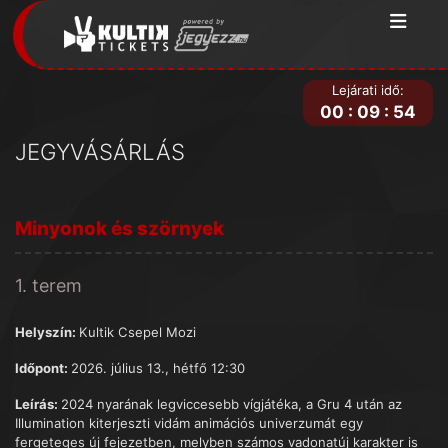
Lejárati idő:
00
:
09
:
54
JEGYVÁSÁRLÁS
Minyonok és szörnyek
1. terem
Helyszín:
Kultik Csepel Mozi
Időpont:
2026. július 13., hétfő 12:30
Leírás:
2024 nyarának legviccesebb vígjátéka, a Gru 4 után az
Illumination kiterjeszti vidám animációs univerzumát egy
fergeteges új fejezetben, melyben számos vadonatúj karakter is