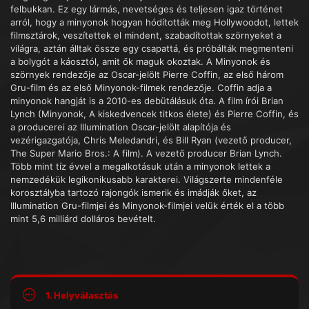
felbukkan. Ez egy lármás, nevetséges és teljesen igaz történet
arról, hogy a minyonok hogyan hódították meg Hollywoodot, lettek
filmsztárok, veszítettek el mindent, szabadítottak szörnyeket a
világra, aztán álltak össze egy csapattá, és próbálták megmenteni
a bolygót a káosztól, amit ők maguk okoztak. A Minyonok és
szörnyek rendezője az Oscar-jelölt Pierre Coffin, az első három
Gru-film és az első Minyonok-filmek rendezője. Coffin adja a
minyonok hangját is a 2010-es debütálásuk óta. A film írói Brian
Lynch (Minyonok, A kiskedvencek titkos élete) és Pierre Coffin, és
a producerei az Illumination Oscar-jelölt alapítója és
vezérigazgatója, Chris Meledandri, és Bill Ryan (vezető producer,
The Super Mario Bros.: A film). A vezető producer Brian Lynch.
Több mint tíz évvel a megalkotásuk után a minyonok lettek a
nemzedékük legikonikusabb karakterei. Világszerte mindenféle
korosztályba tartozó rajongók ismerik és imádják őket, az
Illumination Gru-filmjei és Minyonok-filmjei velük érték el a több
mint 5,6 milliárd dolláros bevételt.
1. Helyválasztás