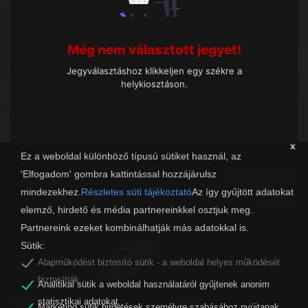
Még nem választott jegyet!
Jegyválasztáshoz klikkeljen egy székre a
helykiosztáson.
x
Ez a weboldal különböző típusú sütiket használ, az
'Elfogadom' gombra kattintással hozzájárulsz
Tovább
mindezekhez.
Részletes süti tájékoztató
Az így gyűjtött adatokat
elemző, hirdető és média partnereinkkel osztjuk meg.
Partnereink ezeket kombinálhatják más adatokkal is.
Sütik:
Alapműködést biztosító sütik - a weboldal helyes működését
biztosítják.
Analitikai sütik a weboldal használatáról gyűjtenek anonim
organw@zalaszam.hu
Facebook
statisztikai adatokat.
Marketing sütik hirdetések személyre szabásához nyújtanak