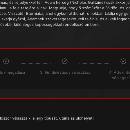
mas, és rejtélyekkel teli. Adam herceg (Nicholas Galitzine) csak akkor j
lanul a feje tetejére állnak. Megtudja, hogy ő száműzött a Földön, és ig
öse. Visszatér Eterniába, ahol egykori otthonát romokban találja egy gon
e akarja győzni, Adamnek szövetségeseket kell találnia, és el kell foga
rősebb, különleges képességekkel rendelkező embere.
atok megadása
3. Rendeléstípus választása
4. Áttekint
véglegesí
lőször válassza ki a jegy típusát, utána az ülőhelyet!