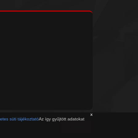
x
etes süti tájékoztató
Az így gyűjtött adatokat
Tovább