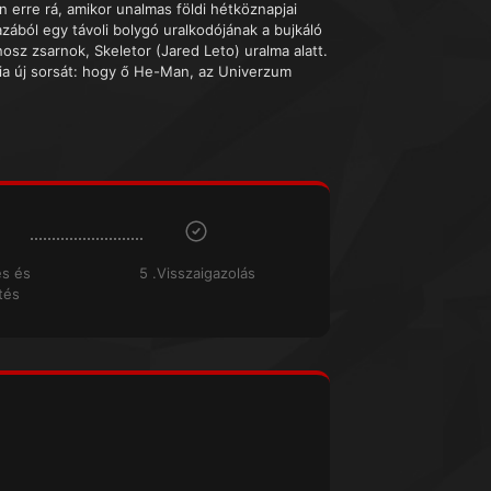
ön erre rá, amikor unalmas földi hétköznapjai
azából egy távoli bolygó uralkodójának a bujkáló
osz zsarnok, Skeletor (Jared Leto) uralma alatt.
dnia új sorsát: hogy ő He-Man, az Univerzum
és és
5 .Visszaigazolás
tés