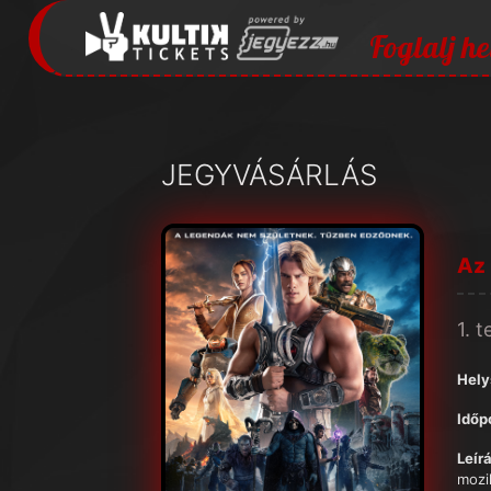
Foglalj he
JEGYVÁSÁRLÁS
Az
1. 
Hely
Időp
Leírá
mozi