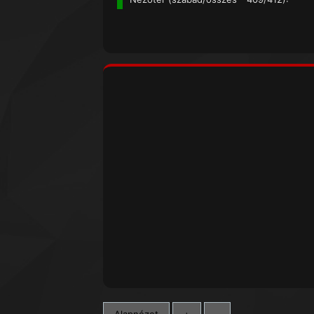
Alapnézet
+
-