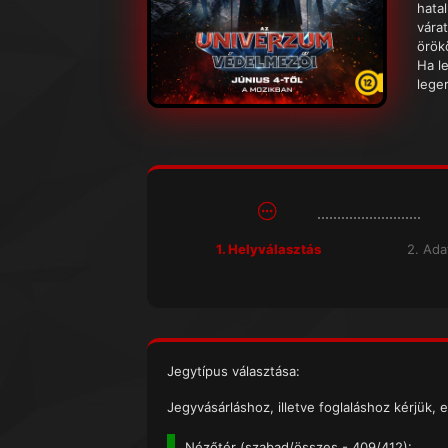
hatal
várat
örök
Ha l
lege
1. Helyválasztás
2. Ad
Jegytípus választása:
Jegyvásárláshoz, illetve foglaláshoz kérjük, e
Nézőtér (
szabad/összes
- 409/412):