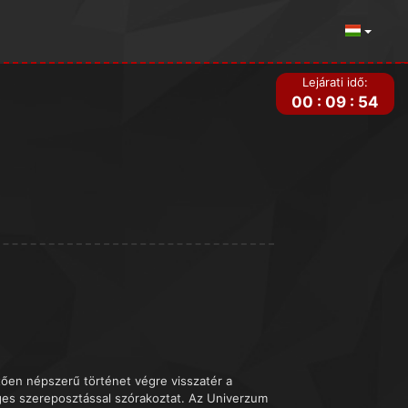
Lejárati idő:
00
:
09
:
54
ztően népszerű történet végre visszatér a
ges szereposztással szórakoztat. Az Univerzum