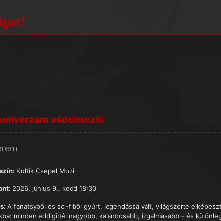
lyet!
 univerzum védelmezői
terem
szín:
Kultik Csepel Mozi
ont:
2026. június 9., kedd 18:30
s:
A fanatsyből és sci-fiből gyúrt, legendássá vált, világszerte elképes
kba: minden eddiginél nagyobb, kalandosabb, izgalmasabb – és különle