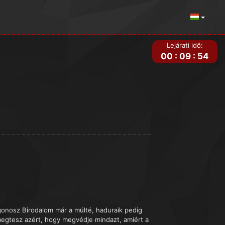
Lejárati idő:
00
:
09
:
54
gonosz Birodalom már a múlté, haduraik pedig
megtesz azért, hogy megvédje mindazt, amiért a