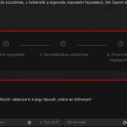
ók küzdöttek, s felbérelik a legendás mandalóri fejvadászt, Din Djarint é
atok megadása
3. Rendeléstípus választása
4. Áttekint
véglegesí
lőször válassza ki a jegy típusát, utána az ülőhelyet!
yes
2 700 HUF
2D Normál