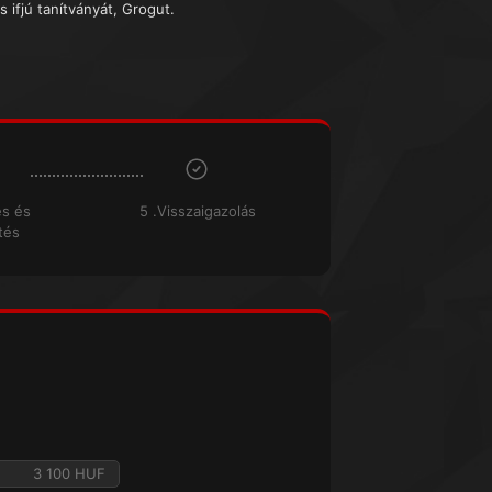
s ifjú tanítványát, Grogut.
és és
5 .Visszaigazolás
tés
3 100 HUF