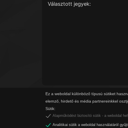
Választott jegyek:
Ez a weboldal különböző típusú sütiket haszn
elemző, hirdető és média partnereinkkel oszt
Sütik:
Alapműködést biztosító sütik - a weboldal he
Analitikai sütik a weboldal használatáról gyűj