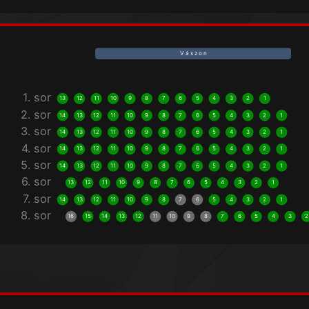
V á s z o n
1. sor
13
12
11
10
9
8
7
6
5
4
3
2
1
2. sor
14
13
12
11
10
9
8
7
6
5
4
3
2
1
3. sor
14
13
12
11
10
9
8
7
6
5
4
3
2
1
4. sor
14
13
12
11
10
9
8
7
6
5
4
3
2
1
5. sor
14
13
12
11
10
9
8
7
6
5
4
3
2
1
6. sor
13
12
11
10
9
8
7
6
5
4
3
2
1
7. sor
14
13
12
11
10
9
8
7
6
5
4
3
2
1
8. sor
16
15
14
13
12
11
10
9
8
7
6
5
4
3
2