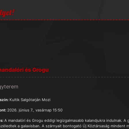
lyet!
andalóri és Grogu
gyterem
szín:
Kultik Salgótarján Mozi
ont:
2026. június 7., vasárnap 15:50
s:
A mandalóri és Grogu eddigi legizgalmasabb kalandjukra indulnak. A 
széledtek a galaxisban. A szárnyait bontogató Új Köztársaság mindent 