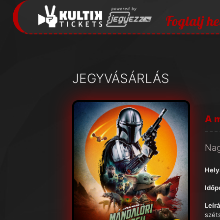
Foglalj he
JEGYVÁSÁRLÁS
A m
Na
Hely
Időp
Leírá
szét