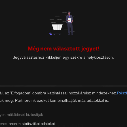
Még nem választott jegyet!
Jegyválasztáshoz klikkeljen egy székre a helykiosztáson.
ál, az 'Elfogadom' gombra kattintással hozzájárulsz mindezekhez.
Részl
juk meg. Partnereink ezeket kombinálhatják más adatokkal is.
lyes működését biztosítják.
tenek anonim statisztikai adatokat.
Copyright 2019 - © Zalaszám Informatika Kft.
Kapc