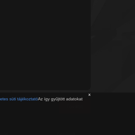
x
etes süti tájékoztató
Az így gyűjtött adatokat
Tovább
solat
Facebook