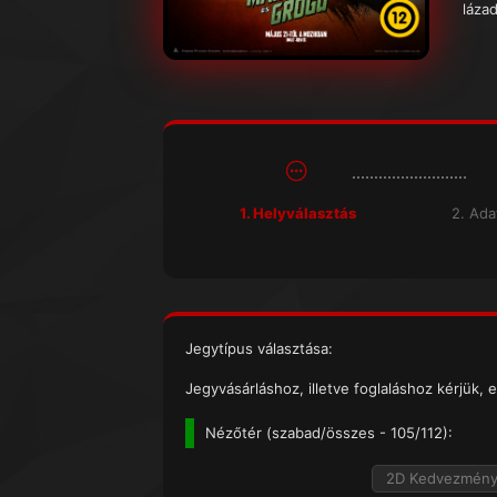
lázad
1. Helyválasztás
2. Ad
Jegytípus választása:
Jegyvásárláshoz, illetve foglaláshoz kérjük, e
Nézőtér (
szabad/összes
- 105/112):
2D Kedvezmén