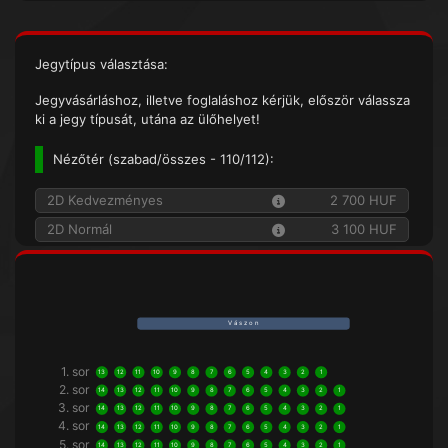
Jegytípus választása:
Jegyvásárláshoz, illetve foglaláshoz kérjük, először válassza
ki a jegy típusát, utána az ülőhelyet!
Nézőtér (
szabad/összes
- 110/112):
2D Kedvezményes
2 700 HUF
2D Normál
3 100 HUF
V á s z o n
1. sor
13
12
11
10
9
8
7
6
5
4
3
2
1
2. sor
14
13
12
11
10
9
8
7
6
5
4
3
2
1
3. sor
14
13
12
11
10
9
8
7
6
5
4
3
2
1
4. sor
14
13
12
11
10
9
8
7
6
5
4
3
2
1
5. sor
14
13
12
11
10
9
8
7
6
5
4
3
2
1