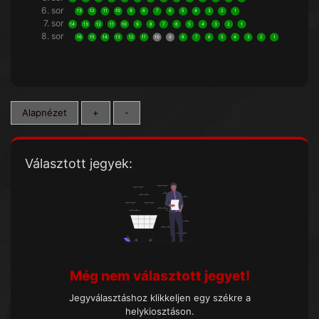
6. sor
13
12
11
10
9
8
7
6
5
4
3
2
1
7. sor
14
13
12
11
10
9
8
7
6
5
4
3
2
1
8. sor
16
15
14
13
12
11
10
9
8
7
6
5
4
3
2
1
Alapnézet
+
-
Választott jegyek:
Még nem választott jegyet!
Jegyválasztáshoz klikkeljen egy székre a
helykiosztáson.