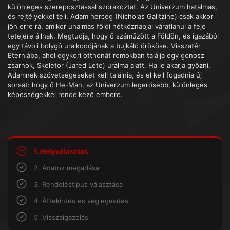
különleges szereposztással szórakoztat. Az Univerzum hatalmas,
és rejtélyekkel teli. Adam herceg (Nicholas Galitzine) csak akkor
jön erre rá, amikor unalmas földi hétköznapjai váratlanul a feje
tetejére állnak. Megtudja, hogy ő száműzött a Földön, és igazából
egy távoli bolygó uralkodójának a bujkáló örököse. Visszatér
Eterniába, ahol egykori otthonát romokban találja egy gonosz
zsarnok, Skeletor (Jared Leto) uralma alatt. Ha le akarja győzni,
Adamnek szövetségeseket kell találnia, és el kell fogadnia új
sorsát: hogy ő He-Man, az Univerzum legerősebb, különleges
képességekkel rendelkező embere.
1. Helyválasztás
2. Adatok megadása
3. Rendeléstípus választása
4. Áttekintés és véglegesítés
5 .Visszaigazolás