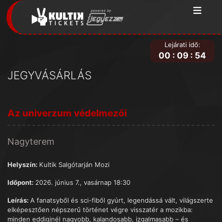
Lejárati idő:
00
:
09
:
54
JEGYVÁSÁRLÁS
Az univerzum védelmezői
Nagyterem
Helyszín:
Kultik Salgótarján Mozi
Időpont:
2026. június 7., vasárnap 18:30
Leírás:
A fanatsyből és sci-fiből gyúrt, legendássá vált, világszerte
elképesztően népszerű történet végre visszatér a mozikba:
minden eddiginél nagyobb, kalandosabb, izgalmasabb – és