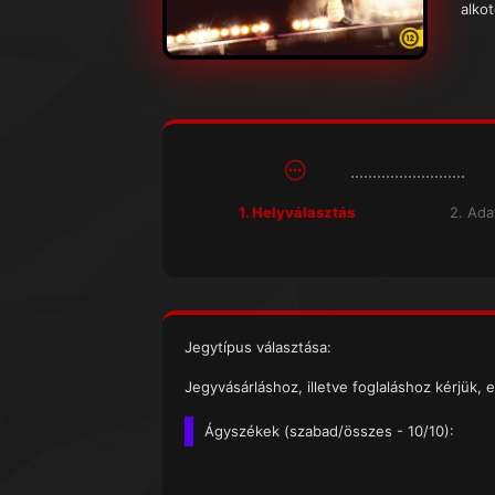
alko
1. Helyválasztás
2. Ad
Jegytípus választása:
Jegyvásárláshoz, illetve foglaláshoz kérjük, e
Ágyszékek (
szabad/összes
- 10/10):