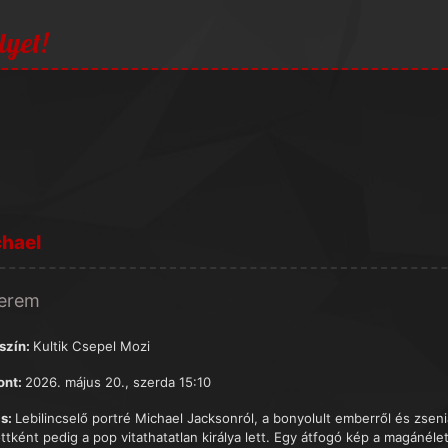
lyet!
hael
terem
szín:
Kultik Csepel Mozi
ont:
2026. május 20., szerda 15:10
s:
Lebilincselő portré Michael Jacksonról, a bonyolult emberről és zseni
ttként pedig a pop vitathatatlan királya lett. Egy átfogó kép a magánélet