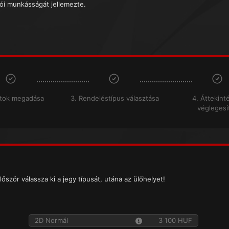
tói munkásságát jellemezte.
atok megadása
3. Rendeléstípus választása
4. Áttekint
véglegesí
lőször válassza ki a jegy típusát, utána az ülőhelyet!
2D Normál
3 100 HUF