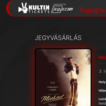
Foglalj he
JEGYVÁSÁRLÁS
Mic
3. 
Hely
Időp
Leírá
felnő