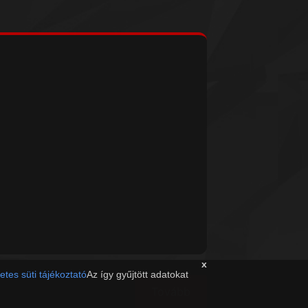
x
etes süti tájékoztató
Az így gyűjtött adatokat
Tovább