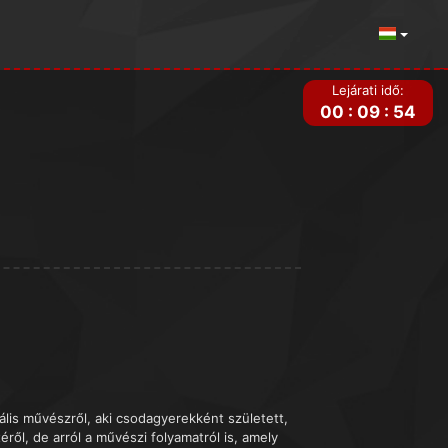
Lejárati idő:
00
:
09
:
54
ális művészről, aki csodagyerekként született,
éről, de arról a művészi folyamatról is, amely