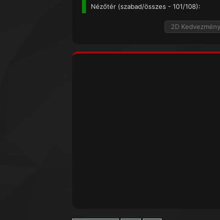
Nézőtér (
szabad/összes
- 101/108):
2D Kedvezmén