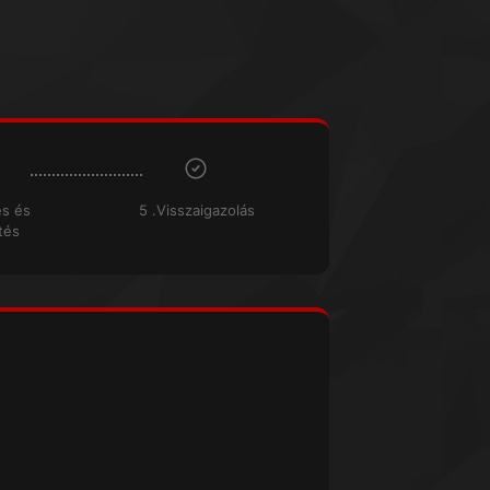
és és
5 .Visszaigazolás
tés