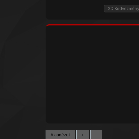
2D Kedvezmén
Alapnézet
+
-