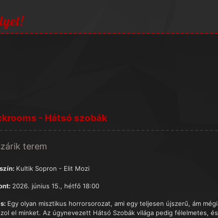
lyet!
ckrooms - Hátsó szobák
zárik terem
szín:
Kultik Sopron - Elit Mozi
ont:
2026. június 15., hétfő 18:00
s:
Egy olyan misztikus horrorsorozat, ami egy teljesen újszerű, ám még
uzol el minket. Az úgynevezett Hátsó Szobák világa pedig félelmetes, és 