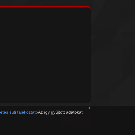
x
etes süti tájékoztató
Az így gyűjtött adatokat
Tovább