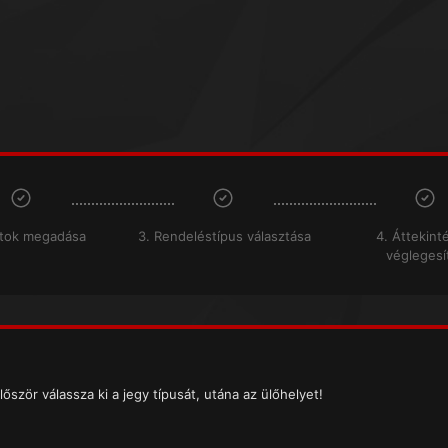
atok megadása
3. Rendeléstípus választása
4. Áttekint
véglegesí
lőször válassza ki a jegy típusát, utána az ülőhelyet!