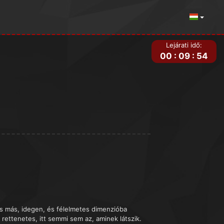
Lejárati idő:
00
:
09
:
54
is más, idegen, és félelmetes dimenzióba
rettenetes, itt semmi sem az, aminek látszik.