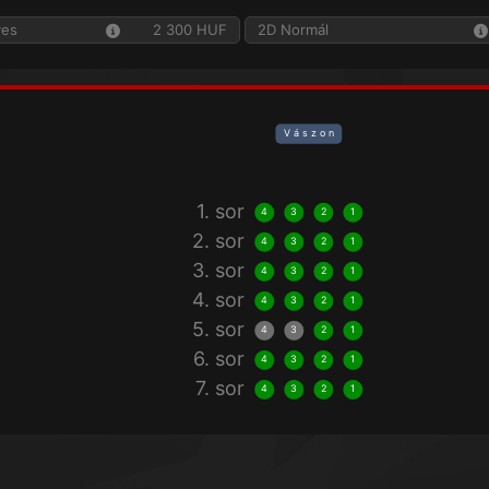
yes
2 300 HUF
2D Normál
V á s z o n
1. sor
4
3
2
1
2. sor
4
3
2
1
3. sor
4
3
2
1
4. sor
4
3
2
1
5. sor
4
3
2
1
6. sor
4
3
2
1
7. sor
4
3
2
1