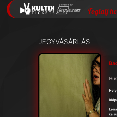
Foglalj he
JEGYVÁSÁRLÁS
Ba
Hus
Hely
Időp
Leírá
kala