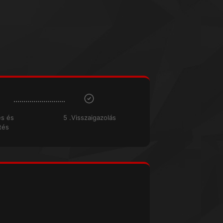
és és
5 .Visszaigazolás
tés