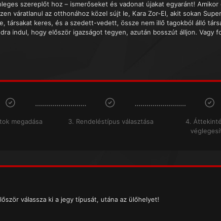
nleges szereplőt hoz – ismerőseket és vadonat újakat egyaránt! Amikor 
zen váratlanul az otthonához közel sújt le, Kara Zor-El, akit sokan Supe
e, társakat keres, és a szedett-vedett, össze nem illő tagokból álló tár
ndra indul, hogy először igazságot tegyen, azután bosszút álljon. Vagy fo
atok megadása
3. Rendeléstípus választása
4. Áttekint
véglegesí
lőször válassza ki a jegy típusát, utána az ülőhelyet!