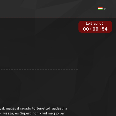
Lejárati idő:
00
:
09
:
54
al, magával ragadó történettel ráadásul a
vissza, és Supergirlön kívül még jó pár