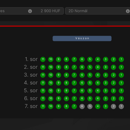
yes
2 900 HUF
2D Normál
V á s z o n
1. sor
11
10
9
8
7
6
5
4
3
2
1
2. sor
11
10
9
8
7
6
5
4
3
2
1
3. sor
11
10
9
8
7
6
5
4
3
2
1
4. sor
11
10
9
8
7
6
5
4
3
2
1
5. sor
11
10
9
8
7
6
5
4
3
2
1
6. sor
11
10
9
8
7
6
5
4
3
2
1
7. sor
11
10
9
8
7
6
5
4
3
2
1