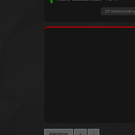
2D Kedvezmén
Alapnézet
+
-