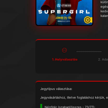
külö
egés
kedv
kala
1. Helyválasztás
2. Ad
Jegytípus választása:
Jegyvásárláshoz, illetve foglaláshoz kérjük, e
Nézőtér (
szabad/összes
- 73/77):