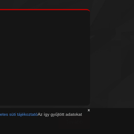
x
etes süti tájékoztató
Az így gyűjtött adatokat
Tovább