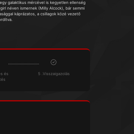
egy galaktikus mércével is kegyetlen ellenség
rgirl néven ismernek (Milly Alcock), bár semmi
sasággal káprázatos, a csillagok közé vezető
rdítva.
és és
5 .Visszaigazolás
tés