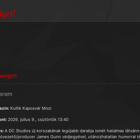
lyet!
ergirl
terem
szín:
Kultik Kaposvár Mozi
ont:
2026. július 9., csütörtök 13:40
s:
A DC Studios új korszakának legújabb darabja ismét hatalmas látvánny
ióvezető/producer James Gunn védjegyével, utánozhatatlan humorral tér 