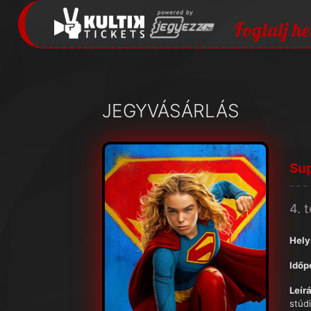
Foglalj he
JEGYVÁSÁRLÁS
Sup
4. 
Hely
Időp
Leírá
stúd