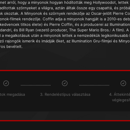
énet arról, hogy a minyonok hogyan hódították meg Hollywoodot, lettek f
adítottak szörnyeket a világra, aztán álltak össze egy csapattá, és prób
k okoztak. A Minyonok és szörnyek rendezője az Oscar-jelölt Pierre Cof
onok-filmek rendezője. Coffin adja a minyonok hangját is a 2010-es debü
kedvencek titkos élete) és Pierre Coffin, és a producerei az Illumination
dandri, és Bill Ryan (vezető producer, The Super Mario Bros.: A film). A
l a megalkotásuk után a minyonok lettek a nemzedékük legikonikusabb k
zó rajongók ismerik és imádják őket, az Illumination Gru-filmjei és Minyon
ros bevételt.
atok megadása
3. Rendeléstípus választása
4. Áttekint
véglegesí