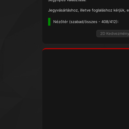
Jegyvásárláshoz, illetve foglaláshoz kérjük, e
Nézőtér (
szabad/összes
- 408/412):
2D Kedvezmén