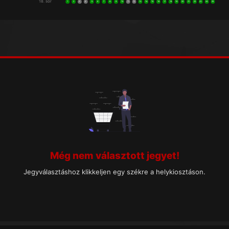
18. sor
1
2
3
4
5
6
7
8
9
10
11
12
13
14
15
16
17
18
19
20
21
22
23
24
25
Még nem választott jegyet!
Jegyválasztáshoz klikkeljen egy székre a helykiosztáson.