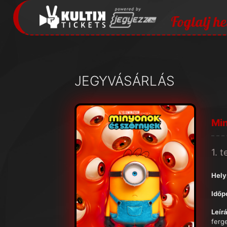
Foglalj he
JEGYVÁSÁRLÁS
Mi
1. 
Hely
Időp
Leírá
ferg