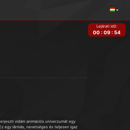
Lejárati idő:
00
:
09
:
54
iterjeszti vidám animációs univerzumát egy
Ez egy lármás, nevetséges és teljesen igaz