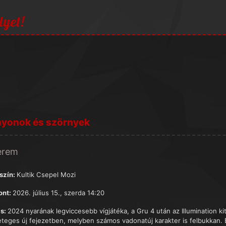
lyet!
nyonok és szörnyek
terem
szín:
Kultik Csepel Mozi
ont:
2026. július 15., szerda 14:20
s:
2024 nyarának legviccesebb vígjátéka, a Gru 4 után az Illumination k
eteges új fejezetben, melyben számos vadonatúj karakter is felbukkan. 