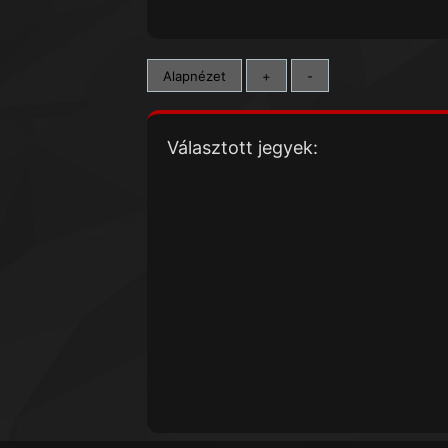
Alapnézet
+
-
Választott jegyek: