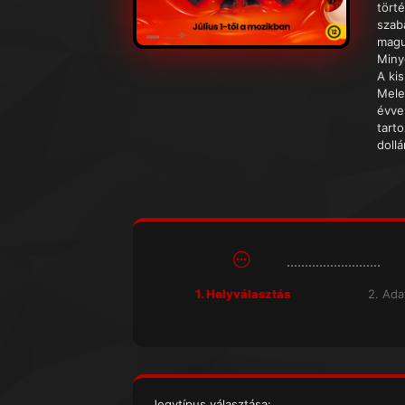
tört
szab
magu
Miny
A kis
Mele
évve
tarto
dollá
1. Helyválasztás
2. Ad
Jegytípus választása: