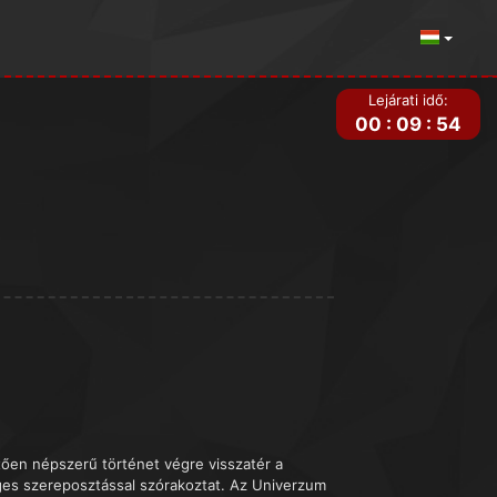
Lejárati idő:
00
:
09
:
54
ztően népszerű történet végre visszatér a
ges szereposztással szórakoztat. Az Univerzum