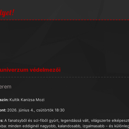
lyet!
 univerzum védelmezői
terem
szín:
Kultik Kanizsa Mozi
ont:
2026. június 4., csütörtök 18:30
s:
A fanatsyből és sci-fiből gyúrt, legendássá vált, világszerte elképes
kba: minden eddiginél nagyobb, kalandosabb, izgalmasabb – és különle