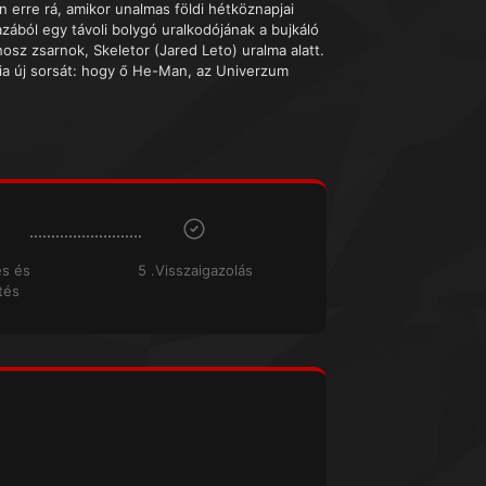
ön erre rá, amikor unalmas földi hétköznapjai
azából egy távoli bolygó uralkodójának a bujkáló
osz zsarnok, Skeletor (Jared Leto) uralma alatt.
dnia új sorsát: hogy ő He-Man, az Univerzum
és és
5 .Visszaigazolás
tés