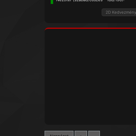
2D Kedvezmén
Alapnézet
+
-