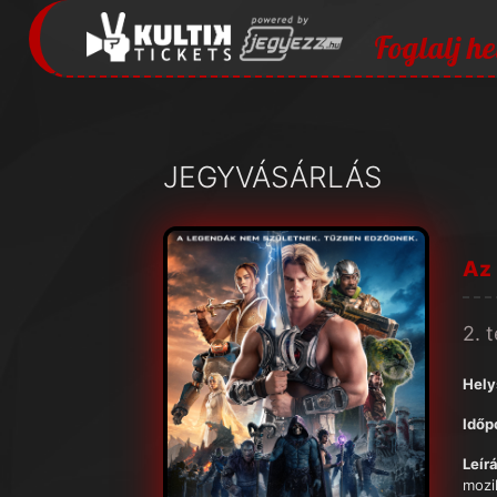
Foglalj he
JEGYVÁSÁRLÁS
Az
2. 
Hely
Időp
Leírá
mozi