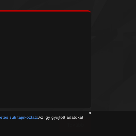
x
etes süti tájékoztató
Az így gyűjtött adatokat
Tovább