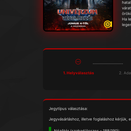
hatal
várat
örök
Ha l
lege
1. Helyválasztás
2. Ad
Jegytípus választása:
Jegyvásárláshoz, illetve foglaláshoz kérjük, e
Nézőtér (
szabad/összes
- 188/190):