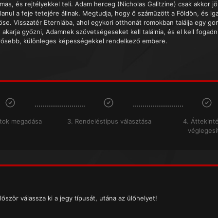
mas, és rejtélyekkel teli. Adam herceg (Nicholas Galitzine) csak akkor j
lanul a feje tetejére állnak. Megtudja, hogy ő száműzött a Földön, és ig
öse. Visszatér Eterniába, ahol egykori otthonát romokban találja egy gon
e akarja győzni, Adamnek szövetségeseket kell találnia, és el kell foga
rősebb, különleges képességekkel rendelkező embere.
atok megadása
3. Rendeléstípus választása
4. Áttekint
véglegesí
lőször válassza ki a jegy típusát, utána az ülőhelyet!