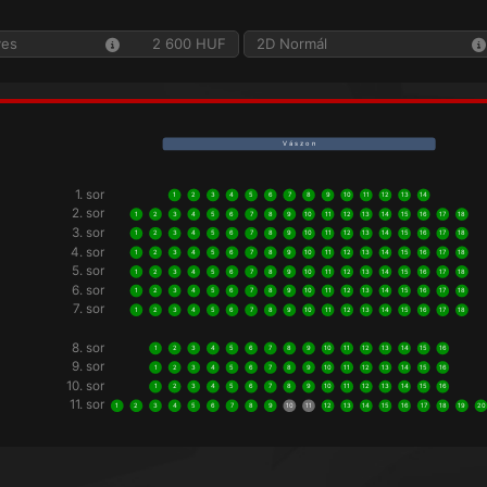
yes
2 600 HUF
2D Normál
V á s z o n
1. sor
1
2
3
4
5
6
7
8
9
10
11
12
13
14
2. sor
1
2
3
4
5
6
7
8
9
10
11
12
13
14
15
16
17
18
3. sor
1
2
3
4
5
6
7
8
9
10
11
12
13
14
15
16
17
18
4. sor
1
2
3
4
5
6
7
8
9
10
11
12
13
14
15
16
17
18
5. sor
1
2
3
4
5
6
7
8
9
10
11
12
13
14
15
16
17
18
6. sor
1
2
3
4
5
6
7
8
9
10
11
12
13
14
15
16
17
18
7. sor
1
2
3
4
5
6
7
8
9
10
11
12
13
14
15
16
17
18
8. sor
1
2
3
4
5
6
7
8
9
10
11
12
13
14
15
16
9. sor
1
2
3
4
5
6
7
8
9
10
11
12
13
14
15
16
10. sor
1
2
3
4
5
6
7
8
9
10
11
12
13
14
15
16
11. sor
1
2
3
4
5
6
7
8
9
10
11
12
13
14
15
16
17
18
19
20